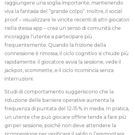
raggiungere una soglia importante, mantenendo
viva la fantasia del “grande colpo”. Inoltre, il social
proof – visualizzare le vincite recenti di altri giocatori
nella stessa app – crea un senso di comunità che
incoraggia l’utente a partecipare più
frequentemente. Quando la frizione della
connessione è rimossa, il ciclo cognitivo si chiude più
rapidamente: il giocatore avvia la sessione, vede il
jackpot, scommette, e il ciclo ricomincia senza
interruzioni.
Studi di comportamento suggeriscono che la
riduzione delle barriere operative aumenta la
frequenza di puntata del 12‑15 % in media. In pratica,
un utente che può giocare offline tende a fare più
giri per sessione, poiché non deve attendere la
riconnessione per verificare il saldo o l’ammontare