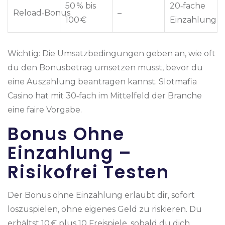
50 % bis
20‑fache
Reload‑Bonus
–
100 €
Einzahlung
Wichtig: Die Umsatzbedingungen geben an, wie oft
du den Bonusbetrag umsetzen musst, bevor du
eine Auszahlung beantragen kannst. Slotmafia
Casino hat mit 30‑fach im Mittelfeld der Branche
eine faire Vorgabe.
Bonus Ohne
Einzahlung –
Risikofrei Testen
Der Bonus ohne Einzahlung erlaubt dir, sofort
loszuspielen, ohne eigenes Geld zu riskieren. Du
erhältst 10 € plus 10 Freispiele, sobald du dich