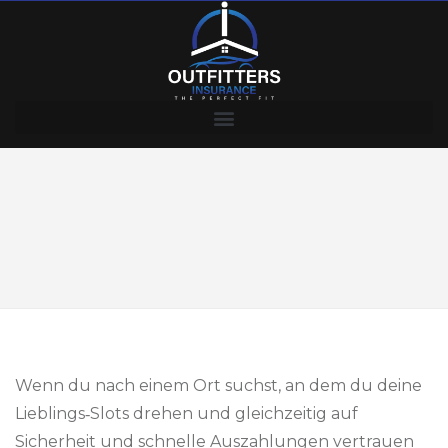
Wenn du nach einem Ort suchst, an dem du deine
Lieblings‑Slots drehen und gleichzeitig auf
Sicherheit und schnelle Auszahlungen vertrauen