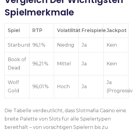
Vergleich Der Wichtigsten
Spielmerkmale
Spiel
RTP
Volatilität
Freispiele
Jackpot
Starburst
96,1 %
Niedrig
Ja
Kein
Book of
96,21 %
Mittel
Ja
Kein
Dead
Wolf
Ja
96,01 %
Hoch
Ja
Gold
(Progressiv
Die Tabelle verdeutlicht, dass Slotmafia Casino eine
breite Palette von Slots für alle Spielertypen
bereithält – von vorsichtigen Spielern bis zu