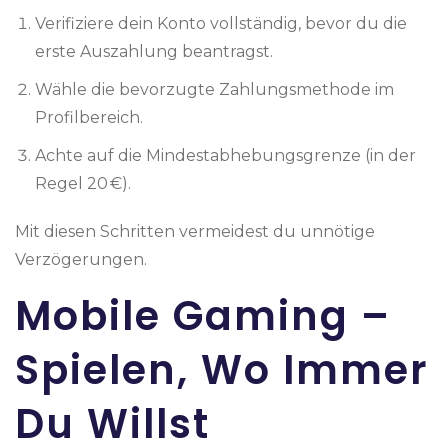
Verifiziere dein Konto vollständig, bevor du die
erste Auszahlung beantragst.
Wähle die bevorzugte Zahlungsmethode im
Profilbereich.
Achte auf die Mindestabhebungsgrenze (in der
Regel 20 €).
Mit diesen Schritten vermeidest du unnötige
Verzögerungen.
Mobile Gaming –
Spielen, Wo Immer
Du Willst