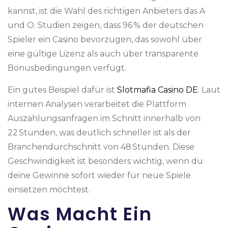
kannst, ist die Wahl des richtigen Anbieters das A
und O. Studien zeigen, dass 96 % der deutschen
Spieler ein Casino bevorzugen, das sowohl über
eine gültige Lizenz als auch über transparente
Bonusbedingungen verfügt.
Ein gutes Beispiel dafür ist
Slotmafia Casino DE
. Laut
internen Analysen verarbeitet die Plattform
Auszahlungsanfragen im Schnitt innerhalb von
22 Stunden, was deutlich schneller ist als der
Branchendurchschnitt von 48 Stunden. Diese
Geschwindigkeit ist besonders wichtig, wenn du
deine Gewinne sofort wieder für neue Spiele
einsetzen möchtest.
Was Macht Ein