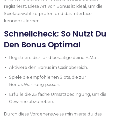
registrierst. Diese Art von Bonus ist ideal, um die
Spielauswahl zu prüfen und das Interface
kennenzulernen.
Schnellcheck: So Nutzt Du
Den Bonus Optimal
Registriere dich und bestätige deine E‑Mail.
Aktiviere den Bonus im Casinobereich.
Spiele die empfohlenen Slots, die zur
Bonus‑Währung passen.
Erfülle die 25‑fache Umsatzbedingung, um die
Gewinne abzuheben.
Durch diese Vorgehensweise minimierst du das