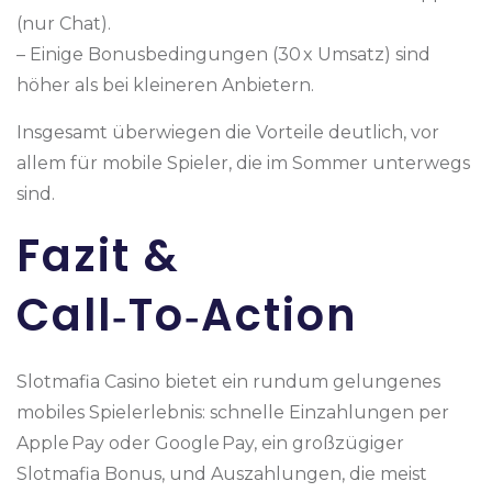
(nur Chat).
– Einige Bonusbedingungen (30 x Umsatz) sind
höher als bei kleineren Anbietern.
Insgesamt überwiegen die Vorteile deutlich, vor
allem für mobile Spieler, die im Sommer unterwegs
sind.
Fazit &
Call‑to‑Action
Slotmafia Casino bietet ein rundum gelungenes
mobiles Spielerlebnis: schnelle Einzahlungen per
Apple Pay oder Google Pay, ein großzügiger
Slotmafia Bonus, und Auszahlungen, die meist