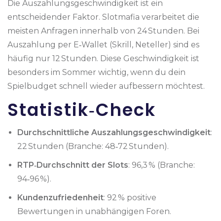
Die Auszahlungsgeschwindigkeit ist ein
entscheidender Faktor. Slotmafia verarbeitet die
meisten Anfragen innerhalb von 24 Stunden. Bei
Auszahlung per E‑Wallet (Skrill, Neteller) sind es
häufig nur 12 Stunden. Diese Geschwindigkeit ist
besonders im Sommer wichtig, wenn du dein
Spielbudget schnell wieder aufbessern möchtest.
Statistik‑Check
Durchschnittliche Auszahlungsgeschwindigkeit
:
22 Stunden (Branche: 48‑72 Stunden).
RTP‑Durchschnitt der Slots
: 96,3 % (Branche:
94‑96 %).
Kundenzufriedenheit
: 92 % positive
Bewertungen in unabhängigen Foren.