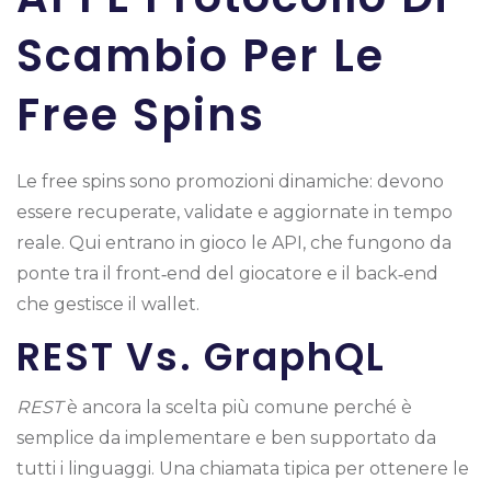
Scambio Per Le
Free Spins
Le free spins sono promozioni dinamiche: devono
essere recuperate, validate e aggiornate in tempo
reale. Qui entrano in gioco le API, che fungono da
ponte tra il front‑end del giocatore e il back‑end
che gestisce il wallet.
REST Vs. GraphQL
REST
è ancora la scelta più comune perché è
semplice da implementare e ben supportato da
tutti i linguaggi. Una chiamata tipica per ottenere le