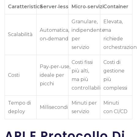
Caratteristica
Server‑less
Micro‑servizi
Container
Granulare,
Elevata,
Automatica,
indipendente
ma
Scalabilità
on‑demand
per
richiede
servizio
orchestrazio
Costi fissi
Costi di
Pay‑per‑use,
più alti,
gestione
Costi
ideale per
ma più
più
picchi
controllabili
complessi
Tempo di
Minuti per
Minuti
Millisecondi
deploy
servizio
con CI/CD
API E Protocollo Di