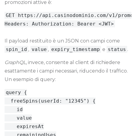
promozioni attive è:
GET https://api.casinodominio.com/v1/promot
Il payload restituito è un JSON con campi come
spin_id
,
value
,
expiry_timestamp
e
status
.
GraphQL
, invece, consente al client di richiedere
esattamente i campi necessari, riducendo il traffico.
Un esempio di query:
query {

  freeSpins(userId: "12345") {

    id

    value

    expiresAt

    remainingUses
