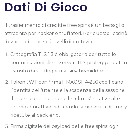
Dati Di Gioco
Il trasferimento di crediti e free spins è un bersaglio
attraente per hacker e truffatori. Per questo i casinò
devono adottare più livelli di protezione.
Crittografia TLS 1.3 è obbligatoria per tutte le
comunicazioni client‑server. TLS protegge i dati in
transito da sniffing e man‑in‑the‑middle.
Token JWT con firma HMAC SHA‑256 codificano
l’identità dell’utente e la scadenza della sessione.
Il token contiene anche le “claims” relative alle
promozioni attive, riducendo la necessità di query
ripetute al back‑end.
Firma digitale dei payload delle free spins: ogni