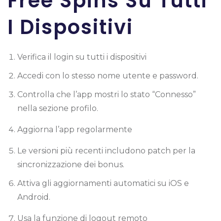
Free Spins Su Tutti
I Dispositivi
Verifica il login su tutti i dispositivi
Accedi con lo stesso nome utente e password.
Controlla che l’app mostri lo stato “Connesso”
nella sezione profilo.
Aggiorna l’app regolarmente
Le versioni più recenti includono patch per la
sincronizzazione dei bonus.
Attiva gli aggiornamenti automatici su iOS e
Android.
Usa la funzione di logout remoto