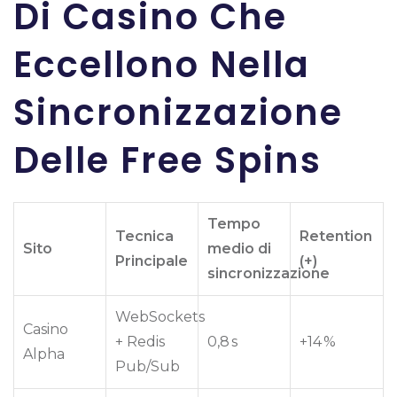
Di Casino Che
Eccellono Nella
Sincronizzazione
Delle Free Spins
Tempo
Tecnica
Retention
Sito
medio di
Principale
(+)
sincronizzazione
WebSockets
Casino
+ Redis
0,8 s
+14 %
Alpha
Pub/Sub