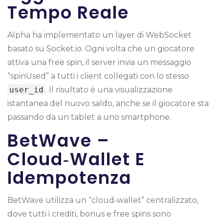
Tempo Reale
Alpha ha implementato un layer di WebSocket
basato su Socket.io. Ogni volta che un giocatore
attiva una free spin, il server invia un messaggio
“spinUsed” a tutti i client collegati con lo stesso
user_id
. Il risultato è una visualizzazione
istantanea del nuovo saldo, anche se il giocatore sta
passando da un tablet a uno smartphone.
BetWave –
Cloud‑Wallet E
Idempotenza
BetWave utilizza un “cloud‑wallet” centralizzato,
dove tutti i crediti, bonus e free spins sono