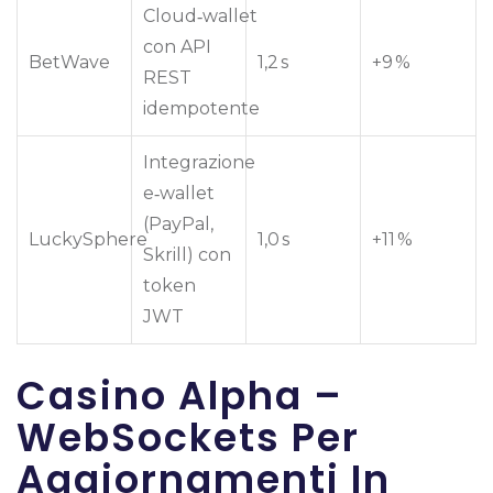
Cloud‑wallet
con API
BetWave
1,2 s
+9 %
REST
idempotente
Integrazione
e‑wallet
(PayPal,
LuckySphere
1,0 s
+11 %
Skrill) con
token
JWT
Casino Alpha –
WebSockets Per
Aggiornamenti In