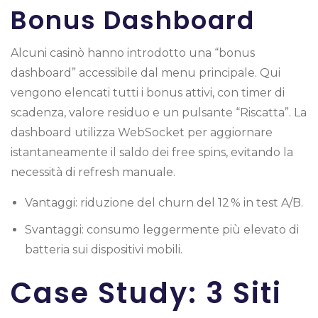
Bonus Dashboard
Alcuni casinò hanno introdotto una “bonus
dashboard” accessibile dal menu principale. Qui
vengono elencati tutti i bonus attivi, con timer di
scadenza, valore residuo e un pulsante “Riscatta”. La
dashboard utilizza WebSocket per aggiornare
istantaneamente il saldo dei free spins, evitando la
necessità di refresh manuale.
Vantaggi: riduzione del churn del 12 % in test A/B.
Svantaggi: consumo leggermente più elevato di
batteria sui dispositivi mobili.
Case Study: 3 Siti