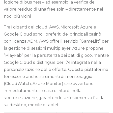
logiche di business – ad esempio la verifica del
valore residuo di una free spin – direttamente nei
nodi più vicini.
Tra i giganti del cloud, AWS, Microsoft Azure e
Google Cloud sono i preferiti dei principali casinò
con licenza ADM. AWS offre il servizio “GameLift” per
la gestione di sessioni multiplayer, Azure propone
“PlayFab” per la persistenza dei dati di gioco, mentre
Google Cloud si distingue per l’AI integrata nella
personalizzazione delle offerte. Queste piattaforme
forniscono anche strumenti di monitoraggio
(CloudWatch, Azure Monitor) che avvertono
immediatamente in caso di ritardi nella
sincronizzazione, garantendo un’esperienza fluida
su desktop, mobile e tablet.