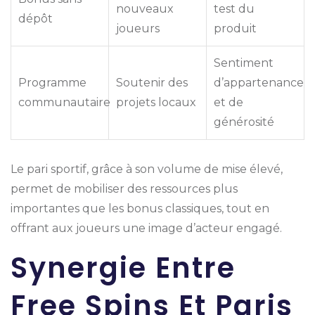
nouveaux
test du
dépôt
joueurs
produit
Sentiment
Programme
Soutenir des
d’appartenance
communautaire
projets locaux
et de
générosité
Le pari sportif, grâce à son volume de mise élevé,
permet de mobiliser des ressources plus
importantes que les bonus classiques, tout en
offrant aux joueurs une image d’acteur engagé.
Synergie Entre
Free Spins Et Paris