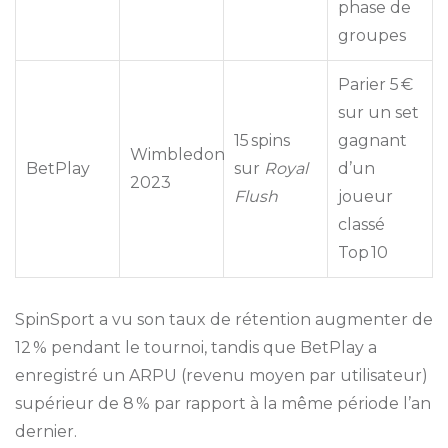
phase de
groupes
Parier 5 €
sur un set
15 spins
gagnant
Wimbledon
BetPlay
sur
Royal
d’un
2023
Flush
joueur
classé
Top 10
SpinSport a vu son taux de rétention augmenter de
12 % pendant le tournoi, tandis que BetPlay a
enregistré un ARPU (revenu moyen par utilisateur)
supérieur de 8 % par rapport à la même période l’an
dernier.