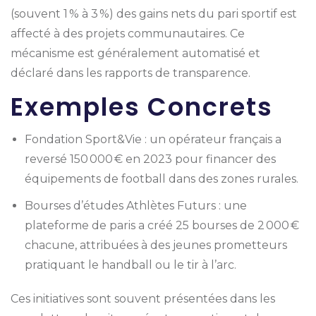
(souvent 1 % à 3 %) des gains nets du pari sportif est
affecté à des projets communautaires. Ce
mécanisme est généralement automatisé et
déclaré dans les rapports de transparence.
Exemples Concrets
Fondation Sport&Vie : un opérateur français a
reversé 150 000 € en 2023 pour financer des
équipements de football dans des zones rurales.
Bourses d’études Athlètes Futurs : une
plateforme de paris a créé 25 bourses de 2 000 €
chacune, attribuées à des jeunes prometteurs
pratiquant le handball ou le tir à l’arc.
Ces initiatives sont souvent présentées dans les