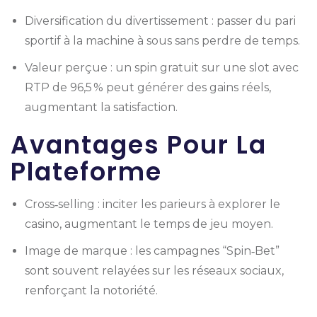
Diversification du divertissement : passer du pari
sportif à la machine à sous sans perdre de temps.
Valeur perçue : un spin gratuit sur une slot avec
RTP de 96,5 % peut générer des gains réels,
augmentant la satisfaction.
Avantages Pour La
Plateforme
Cross‑selling : inciter les parieurs à explorer le
casino, augmentant le temps de jeu moyen.
Image de marque : les campagnes “Spin‑Bet”
sont souvent relayées sur les réseaux sociaux,
renforçant la notoriété.