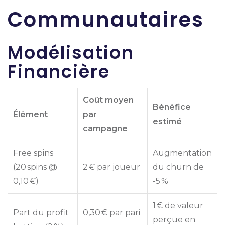
Communautaires
Modélisation
Financière
Coût moyen
Bénéfice
Élément
par
estimé
campagne
Free spins
Augmentation
(20 spins @
2 € par joueur
du churn de
0,10 €)
-5 %
1 € de valeur
Part du profit
0,30 € par pari
perçue en