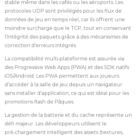
stable même dans les cafés ou les aéroports. Les
protocoles UDP sont privilégiés pour les flux de
données de jeu en temps réel, car ils offrent une
moindre surcharge que le TCP, tout en conservant
l’intégrité des paquets grâce à des mécanismes de
correction d’erreurs intégrés.
La compatibilité multi‑plateforme est assurée via
des Progressive Web Apps (PWA) et des SDK natifs
iOS/Android. Les PWA permettent aux joueurs
d’accéder à la salle de jeu depuis un navigateur
sans installer d’application, ce qui est idéal pour les
promotions flash de Pâques.
La gestion de la batterie et du cache représente un
défi majeur. Les développeurs utilisent le
pré‑chargement intelligent des assets (textures,