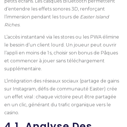
petits écrans. Les casques Bluetooth permettent
d’entendre les effets sonores 3D, renforçant
l’immersion pendant les tours de
Easter Island
Riches
.
L’accès instantané via les stores ou les PWA élimine
le besoin d’un client lourd. Un joueur peut ouvrir
l’appli en moins de 1 s, choisir son bonus de Pâques
et commencer à jouer sans téléchargement
supplémentaire.
L’intégration des réseaux sociaux (partage de gains
sur Instagram, défis de communauté Easter) crée
un effet viral : chaque victoire peut être partagée
en un clic, générant du trafic organique vers le
casino.
4.1. Analyse Des