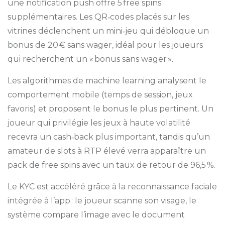
une notification push offre 5 free spins
supplémentaires. Les QR‑codes placés sur les
vitrines déclenchent un mini‑jeu qui débloque un
bonus de 20 € sans wager, idéal pour les joueurs
qui recherchent un « bonus sans wager ».
Les algorithmes de machine learning analysent le
comportement mobile (temps de session, jeux
favoris) et proposent le bonus le plus pertinent. Un
joueur qui privilégie les jeux à haute volatilité
recevra un cash‑back plus important, tandis qu’un
amateur de slots à RTP élevé verra apparaître un
pack de free spins avec un taux de retour de 96,5 %.
Le KYC est accéléré grâce à la reconnaissance faciale
intégrée à l’app : le joueur scanne son visage, le
système compare l’image avec le document