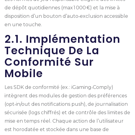
de dépôt quotidiennes (max 1 000 €) et la mise à
disposition d’un bouton d’auto‑exclusion accessible
en une touche.
2.1. Implémentation
Technique De La
Conformité Sur
Mobile
Les SDK de conformité (ex. : iGaming‑Comply)
intègrent des modules de gestion des préférences
(opt‑in/out des notifications push), de journalisation
sécurisée (logs chiffrés) et de contrôle des limites de
mise en temps réel. Chaque action de l’utilisateur
est horodatée et stockée dans une base de