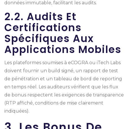
données immutable, facilitant les audits.
2.2. Audits Et
Certifications
Spécifiques Aux
Applications Mobiles
Les plateformes soumises à eCOGRA ou iTech Labs
doivent fournir un build signé, un rapport de test
de pénétration et un tableau de bord de reporting
en temps réel. Les auditeurs vérifient que les flux
de bonus respectent les exigences de transparence
(RTP affiché, conditions de mise clairement
indiquées).
3. Les Bonus De