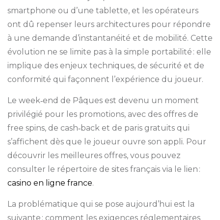
smartphone ou d’une tablette, et les opérateurs
ont dû repenser leurs architectures pour répondre
à une demande d’instantanéité et de mobilité. Cette
évolution ne se limite pas à la simple portabilité : elle
implique des enjeux techniques, de sécurité et de
conformité qui façonnent l’expérience du joueur.
Le week‑end de Pâques est devenu un moment
privilégié pour les promotions, avec des offres de
free spins, de cash‑back et de paris gratuits qui
s’affichent dès que le joueur ouvre son appli. Pour
découvrir les meilleures offres, vous pouvez
consulter le répertoire de sites français via le lien :
casino en ligne france
.
La problématique qui se pose aujourd’hui est la
suivante : comment les exigences réglementaires