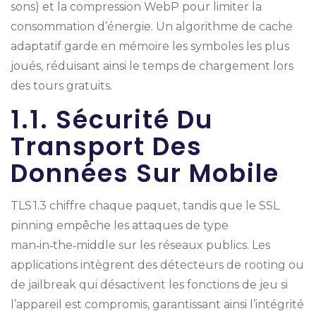
sons) et la compression WebP pour limiter la
consommation d’énergie. Un algorithme de cache
adaptatif garde en mémoire les symboles les plus
joués, réduisant ainsi le temps de chargement lors
des tours gratuits.
1.1. Sécurité Du
Transport Des
Données Sur Mobile
TLS 1.3 chiffre chaque paquet, tandis que le SSL
pinning empêche les attaques de type
man‑in‑the‑middle sur les réseaux publics. Les
applications intègrent des détecteurs de rooting ou
de jailbreak qui désactivent les fonctions de jeu si
l’appareil est compromis, garantissant ainsi l’intégrité