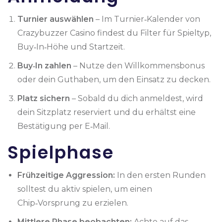
Turnier auswählen
– Im Turnier‑Kalender von
Crazybuzzer Casino findest du Filter für Spieltyp,
Buy‑In‑Höhe und Startzeit.
Buy‑In zahlen
– Nutze den Willkommensbonus
oder dein Guthaben, um den Einsatz zu decken.
Platz sichern
– Sobald du dich anmeldest, wird
dein Sitzplatz reserviert und du erhältst eine
Bestätigung per E‑Mail.
Spielphase
Frühzeitige Aggression:
In den ersten Runden
solltest du aktiv spielen, um einen
Chip‑Vorsprung zu erzielen.
Mittlere Phase beobachten:
Achte auf das