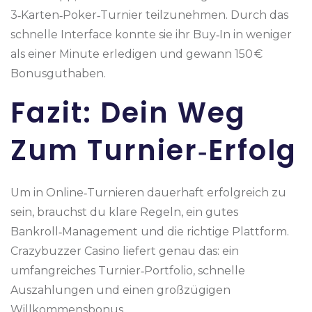
3‑Karten‑Poker‑Turnier teilzunehmen. Durch das
schnelle Interface konnte sie ihr Buy‑In in weniger
als einer Minute erledigen und gewann 150 €
Bonusguthaben.
Fazit: Dein Weg
Zum Turnier‑Erfolg
Um in Online‑Turnieren dauerhaft erfolgreich zu
sein, brauchst du klare Regeln, ein gutes
Bankroll‑Management und die richtige Plattform.
Crazybuzzer Casino liefert genau das: ein
umfangreiches Turnier‑Portfolio, schnelle
Auszahlungen und einen großzügigen
Willkommensbonus.