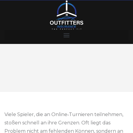
Viele Spieler, die an Online‑Turnieren teilnehmen,
stoßen schnell an ihre Grenzen. Oft liegt das
Problem nicht am fehlenden Können, sondern an