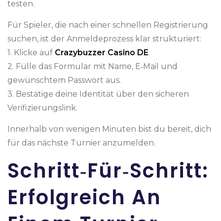
testen.
Für Spieler, die nach einer schnellen Registrierung
suchen, ist der Anmeldeprozess klar strukturiert:
1. Klicke auf
Crazybuzzer Casino DE
.
2. Fülle das Formular mit Name, E‑Mail und
gewünschtem Passwort aus.
3. Bestätige deine Identität über den sicheren
Verifizierungslink.
Innerhalb von wenigen Minuten bist du bereit, dich
für das nächste Turnier anzumelden.
Schritt‑für‑Schritt:
Erfolgreich An