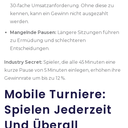
30‑fache Umsatzanforderung. Ohne diese zu
kennen, kann ein Gewinn nicht ausgezahlt
werden.
Mangelnde Pausen:
Längere Sitzungen führen
zu Ermüdung und schlechteren
Entscheidungen.
Industry Secret:
Spieler, die alle 45 Minuten eine
kurze Pause von 5 Minuten einlegen, erhöhen ihre
Gewinnrate um bis zu 12 %.
Mobile Turniere:
Spielen Jederzeit
Und Überall