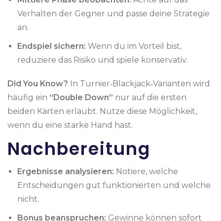
Verhalten der Gegner und passe deine Strategie
an.
Endspiel sichern:
Wenn du im Vorteil bist,
reduziere das Risiko und spiele konservativ.
Did You Know?
In Turnier‑Blackjack‑Varianten wird
häufig ein
“Double Down”
nur auf die ersten
beiden Karten erlaubt. Nutze diese Möglichkeit,
wenn du eine starke Hand hast.
Nachbereitung
Ergebnisse analysieren:
Notiere, welche
Entscheidungen gut funktionierten und welche
nicht.
Bonus beanspruchen:
Gewinne können sofort