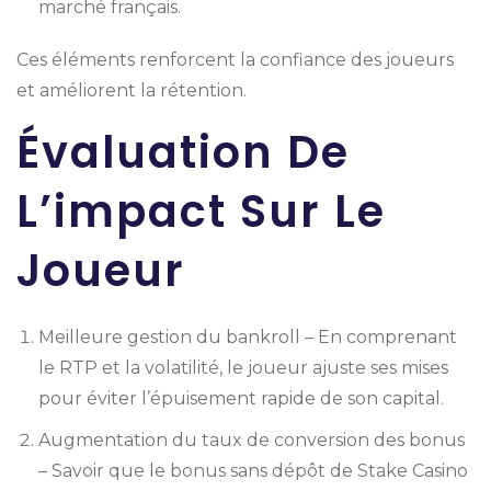
marché français.
Ces éléments renforcent la confiance des joueurs
et améliorent la rétention.
Évaluation De
L’impact Sur Le
Joueur
Meilleure gestion du bankroll – En comprenant
le RTP et la volatilité, le joueur ajuste ses mises
pour éviter l’épuisement rapide de son capital.
Augmentation du taux de conversion des bonus
– Savoir que le bonus sans dépôt de Stake Casino