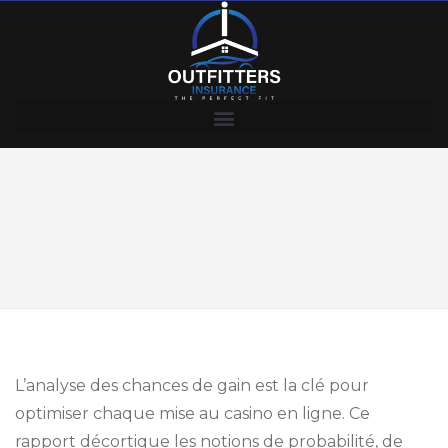
L’analyse des chances de gain est la clé pour
optimiser chaque mise au casino en ligne. Ce
rapport décortique les notions de probabilité, de