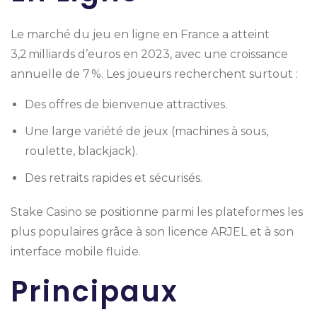
Le marché du jeu en ligne en France a atteint
3,2 milliards d’euros en 2023, avec une croissance
annuelle de 7 %. Les joueurs recherchent surtout :
Des offres de bienvenue attractives.
Une large variété de jeux (machines à sous,
roulette, blackjack).
Des retraits rapides et sécurisés.
Stake Casino se positionne parmi les plateformes les
plus populaires grâce à son licence ARJEL et à son
interface mobile fluide.
Principaux