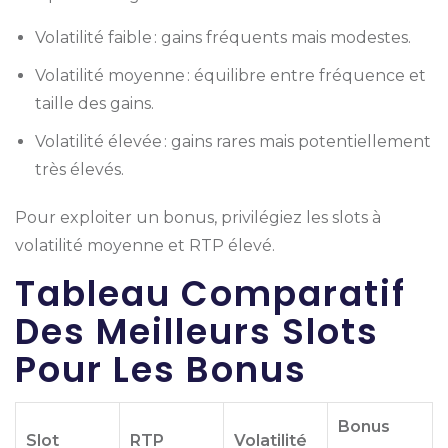
Volatilité faible : gains fréquents mais modestes.
Volatilité moyenne : équilibre entre fréquence et
taille des gains.
Volatilité élevée : gains rares mais potentiellement
très élevés.
Pour exploiter un bonus, privilégiez les slots à
volatilité moyenne et RTP élevé.
Tableau Comparatif
Des Meilleurs Slots
Pour Les Bonus
Bonus
Slot
RTP
Volatilité