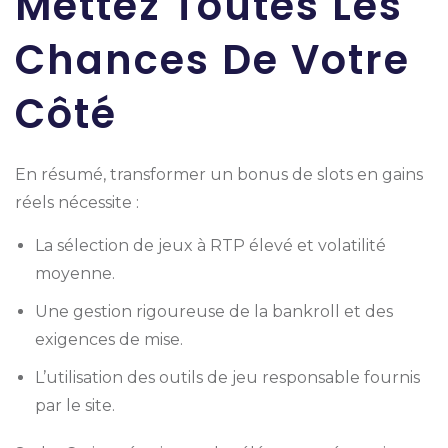
Mettez Toutes Les
Chances De Votre
Côté
En résumé, transformer un bonus de slots en gains
réels nécessite :
La sélection de jeux à RTP élevé et volatilité
moyenne.
Une gestion rigoureuse de la bankroll et des
exigences de mise.
L’utilisation des outils de jeu responsable fournis
par le site.