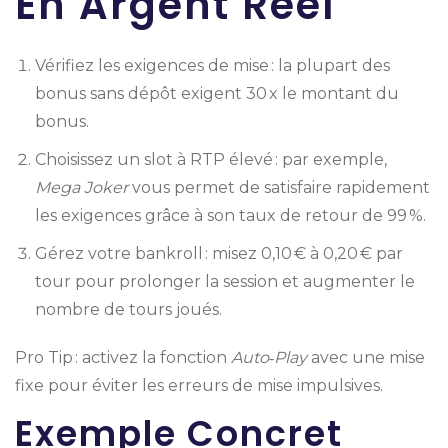
En Argent Réel
Vérifiez les exigences de mise : la plupart des
bonus sans dépôt exigent 30 x le montant du
bonus.
Choisissez un slot à RTP élevé : par exemple,
Mega Joker
vous permet de satisfaire rapidement
les exigences grâce à son taux de retour de 99 %.
Gérez votre bankroll : misez 0,10 € à 0,20 € par
tour pour prolonger la session et augmenter le
nombre de tours joués.
Pro Tip : activez la fonction
Auto‑Play
avec une mise
fixe pour éviter les erreurs de mise impulsives.
Exemple Concret