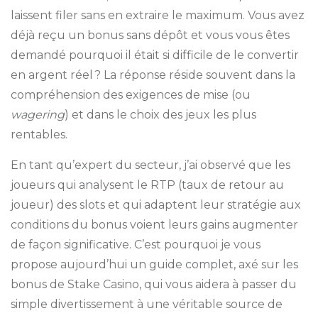
laissent filer sans en extraire le maximum. Vous avez
déjà reçu un bonus sans dépôt et vous vous êtes
demandé pourquoi il était si difficile de le convertir
en argent réel ? La réponse réside souvent dans la
compréhension des exigences de mise (ou
wagering
) et dans le choix des jeux les plus
rentables.
En tant qu’expert du secteur, j’ai observé que les
joueurs qui analysent le RTP (taux de retour au
joueur) des slots et qui adaptent leur stratégie aux
conditions du bonus voient leurs gains augmenter
de façon significative. C’est pourquoi je vous
propose aujourd’hui un guide complet, axé sur les
bonus de Stake Casino, qui vous aidera à passer du
simple divertissement à une véritable source de