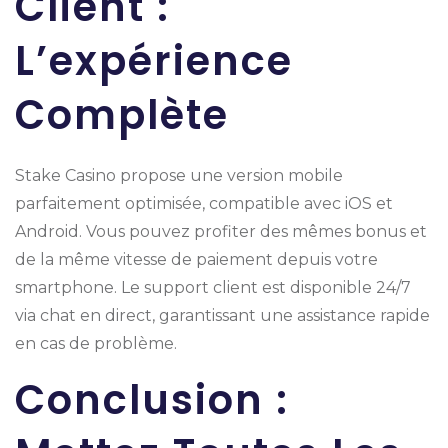
Client :
L’expérience
Complète
Stake Casino propose une version mobile
parfaitement optimisée, compatible avec iOS et
Android. Vous pouvez profiter des mêmes bonus et
de la même vitesse de paiement depuis votre
smartphone. Le support client est disponible 24/7
via chat en direct, garantissant une assistance rapide
en cas de problème.
Conclusion :