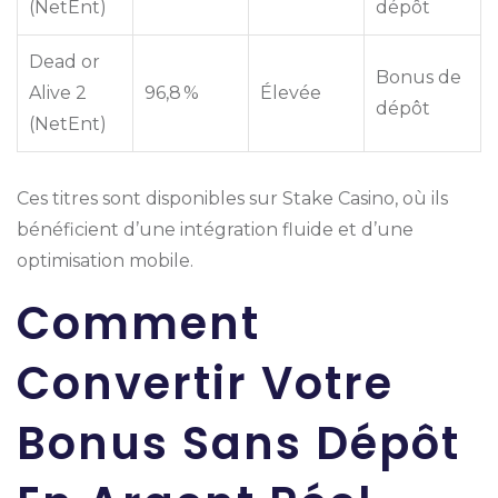
(NetEnt)
dépôt
Dead or
Bonus de
Alive 2
96,8 %
Élevée
dépôt
(NetEnt)
Ces titres sont disponibles sur Stake Casino, où ils
bénéficient d’une intégration fluide et d’une
optimisation mobile.
Comment
Convertir Votre
Bonus Sans Dépôt