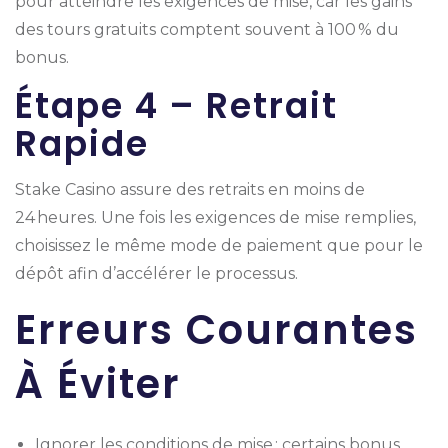
pour atteindre les exigences de mise, car les gains
des tours gratuits comptent souvent à 100 % du
bonus.
Étape 4 – Retrait
Rapide
Stake Casino assure des retraits en moins de
24 heures. Une fois les exigences de mise remplies,
choisissez le même mode de paiement que pour le
dépôt afin d’accélérer le processus.
Erreurs Courantes
À Éviter
Ignorer les conditions de mise : certains bonus