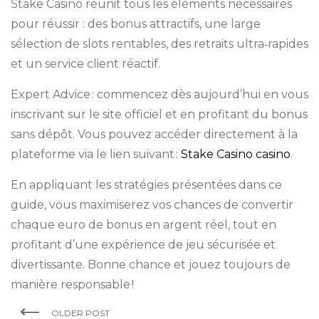
Stake Casino réunit tous les éléments nécessaires
pour réussir : des bonus attractifs, une large
sélection de slots rentables, des retraits ultra‑rapides
et un service client réactif.
Expert Advice : commencez dès aujourd’hui en vous
inscrivant sur le site officiel et en profitant du bonus
sans dépôt. Vous pouvez accéder directement à la
plateforme via le lien suivant :
Stake Casino casino
.
En appliquant les stratégies présentées dans ce
guide, vous maximiserez vos chances de convertir
chaque euro de bonus en argent réel, tout en
profitant d’une expérience de jeu sécurisée et
divertissante. Bonne chance et jouez toujours de
manière responsable !
OLDER POST