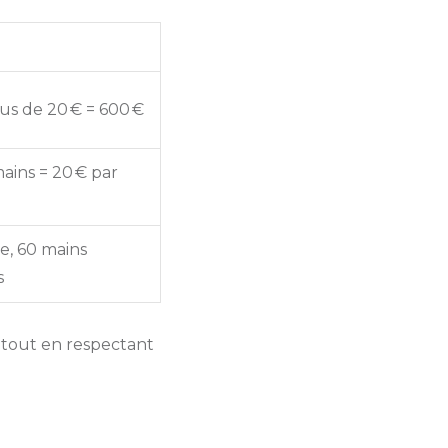
us de 20 € = 600 €
ains = 20 € par
se, 60 mains
s
r tout en respectant