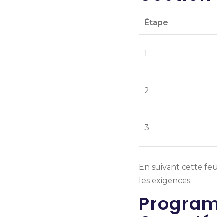
Étape
1
2
3
En suivant cette feu
les exigences.
Program