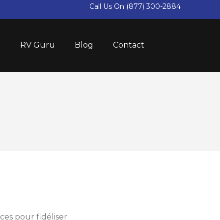
Call Us On
(877) 300-2884
e
RV Guru
Blog
Contact
ces pour fidéliser