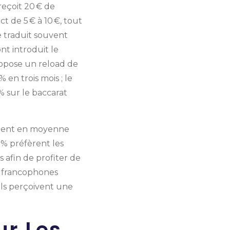
reçoit 20 € de
 de 5 € à 10 €, tout
e traduit souvent
nt introduit le
ropose un reload de
% en trois mois ; le
% sur le baccarat
ctent en moyenne
 % préfèrent les
 afin de profiter de
s francophones
 ils perçoivent une