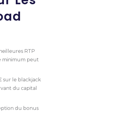
ur Les
load
 meilleures RTP
ise minimum peut
€ sur le blackjack
rvant du capital
ception du bonus