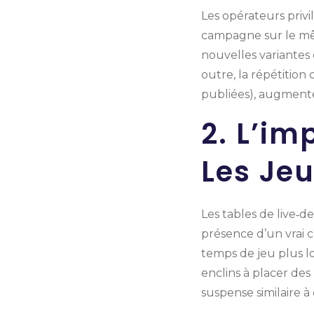
Les opérateurs privi
campagne sur le mêm
nouvelles variantes 
outre, la répétition
publiées), augmente
2. L’im
Les Jeu
Les tables de live‑dea
présence d’un vrai c
temps de jeu plus l
enclins à placer des
suspense similaire à 