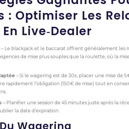
tégies Gagnantes Po
 : Optimiser Les Re
En Live‑dealer
– Le blackjack et le baccarat offrent généralement les
exigences de mise plus souples que la roulette, où la m
daptée
– Si le wagering est de 30x, placer une mise de 5 
ire rapidement l’obligation (150 € de mise) tout en conse
ns.
s
– Planifier une session de 45 minutes juste après la ré
ublier la date d’expiration.
 Du Wagering