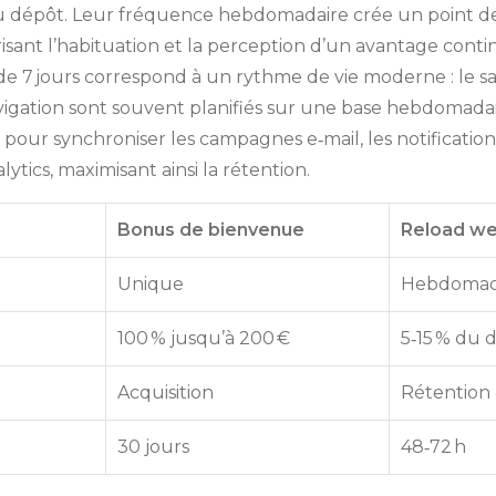
 du dépôt. Leur fréquence hebdomadaire crée un point d
risant l’habituation et la perception d’un avantage cont
de 7 jours correspond à un rythme de vie moderne : le sala
vigation sont souvent planifiés sur une base hebdomadai
 pour synchroniser les campagnes e‑mail, les notification
ytics, maximisant ainsi la rétention.
Bonus de bienvenue
Reload we
Unique
Hebdomad
100 % jusqu’à 200 €
5‑15 % du 
Acquisition
Rétention 
30 jours
48‑72 h