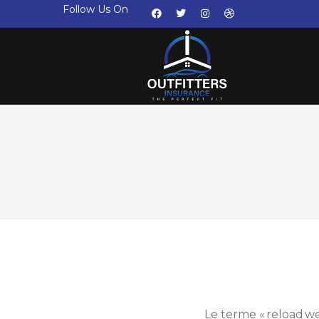
Follow Us On
Le terme « reload we