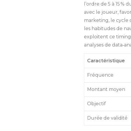
l’ordre de 5 à 15 %
avec le joueur, favo
marketing, le cycle 
les habitudes de na
exploitent ce timing
analyses de data‑anal
Caractéristique
Fréquence
Montant moyen
Objectif
Durée de validité