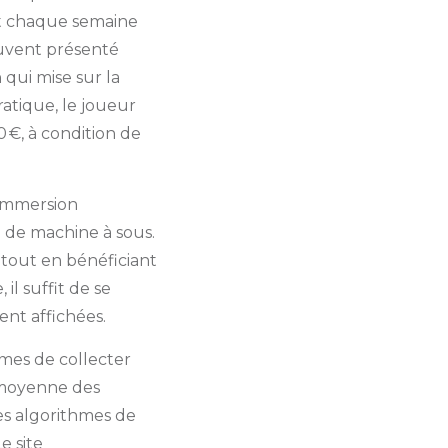
ent chaque semaine
ouvent présenté
 qui mise sur la
atique, le joueur
 €, à condition de
’immersion
 de machine à sous.
, tout en bénéficiant
il suffit de se
ent affichées.
mes de collecter
 moyenne des
les algorithmes de
e site