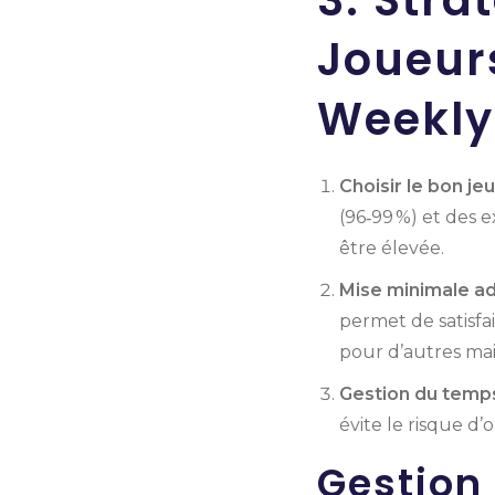
3. Stra
Joueurs
Weekly 
Choisir le bon jeu
(96‑99 %) et des 
être élevée.
Mise minimale a
permet de satisfa
pour d’autres mai
Gestion du temp
évite le risque d’o
Gestion