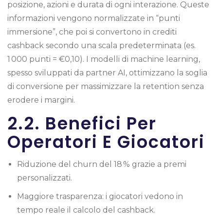
posizione, azioni e durata di ogni interazione. Queste
informazioni vengono normalizzate in “punti
immersione”, che poi si convertono in crediti
cashback secondo una scala predeterminata (es.
1 000 punti = €0,10). I modelli di machine learning,
spesso sviluppati da partner AI, ottimizzano la soglia
di conversione per massimizzare la retention senza
erodere i margini.
2.2. Benefici Per
Operatori E Giocatori
Riduzione del churn del 18 % grazie a premi
personalizzati.
Maggiore trasparenza: i giocatori vedono in
tempo reale il calcolo del cashback.