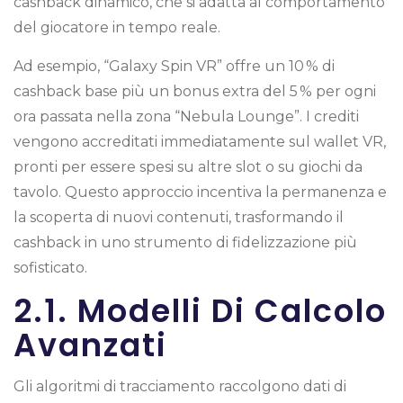
cashback dinamico, che si adatta al comportamento
del giocatore in tempo reale.
Ad esempio, “Galaxy Spin VR” offre un 10 % di
cashback base più un bonus extra del 5 % per ogni
ora passata nella zona “Nebula Lounge”. I crediti
vengono accreditati immediatamente sul wallet VR,
pronti per essere spesi su altre slot o su giochi da
tavolo. Questo approccio incentiva la permanenza e
la scoperta di nuovi contenuti, trasformando il
cashback in uno strumento di fidelizzazione più
sofisticato.
2.1. Modelli Di Calcolo
Avanzati
Gli algoritmi di tracciamento raccolgono dati di