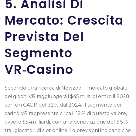
5. Analisi Di
Mercato: Crescita
Prevista Del
Segmento
VR‑Casino
Secondo una ricerca di Newzoo, il mercato globale
dei giochi VR raggiungerà i $45 miliardi entro il 2028,
con un CAGR del 32 % dal 2024. Il segmento dei
casinò VR rappresenta circa il 12 % di questo valore,
ovvero $5,4 miliardi, con una penetrazione del 3,5 %
tra i giocatori di slot online. Le previsioni indicano che