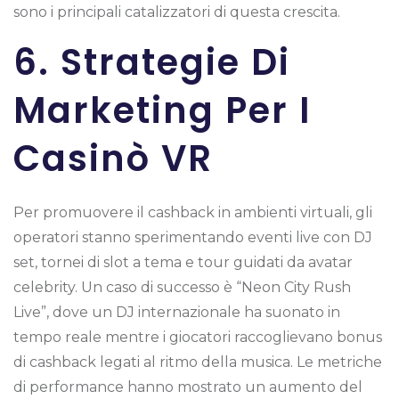
sono i principali catalizzatori di questa crescita.
6. Strategie Di
Marketing Per I
Casinò VR
Per promuovere il cashback in ambienti virtuali, gli
operatori stanno sperimentando eventi live con DJ
set, tornei di slot a tema e tour guidati da avatar
celebrity. Un caso di successo è “Neon City Rush
Live”, dove un DJ internazionale ha suonato in
tempo reale mentre i giocatori raccoglievano bonus
di cashback legati al ritmo della musica. Le metriche
di performance hanno mostrato un aumento del