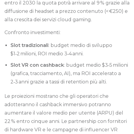
entro il 2030 la quota potrà arrivare al 9 % grazie alla
diffusione di headset a prezzo contenuto (< €250) e
alla crescita dei servizi cloud gaming.
Confronto investimenti:
Slot tradizionali
: budget medio di sviluppo
$1‑2 milioni, ROI medio 3‑4 anni.
Slot VR con cashback
: budget medio $3‑5 milioni
(grafica, tracciamento, AI), ma ROI accelerato a
2‑3 anni grazie a tassi di retention più alti.
Le proiezioni mostrano che gli operatori che
adotteranno il cashback immersivo potranno
aumentare il valore medio per utente (ARPU) del
22 % entro cinque anni. Le partnership con fornitori
di hardware VR e le campagne di influencer VR