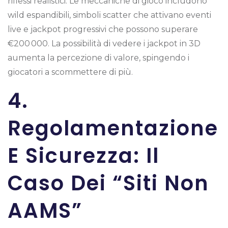
riflessi realistici. Le meccaniche di gioco includono
wild espandibili, simboli scatter che attivano eventi
live e jackpot progressivi che possono superare
€200 000. La possibilità di vedere i jackpot in 3D
aumenta la percezione di valore, spingendo i
giocatori a scommettere di più.
4.
Regolamentazione
E Sicurezza: Il
Caso Dei “Siti Non
AAMS”