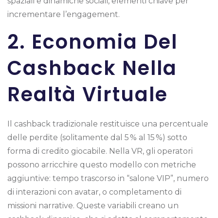
spaziali e dinamiche sociali, elementi chiave per
incrementare l’engagement.
2. Economia Del
Cashback Nella
Realtà Virtuale
Il cashback tradizionale restituisce una percentuale
delle perdite (solitamente dal 5 % al 15 %) sotto
forma di credito giocabile. Nella VR, gli operatori
possono arricchire questo modello con metriche
aggiuntive: tempo trascorso in “salone VIP”, numero
di interazioni con avatar, o completamento di
missioni narrative. Queste variabili creano un