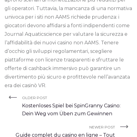
gli operatori. Tuttavia, la mancanza di una normativa
univoca per i siti non AAMS richiede prudenza: i
giocatori devono affidarsi a fonti indipendenti come
Journal Aquaticscience per valutare la sicurezza e
l’affidabilità dei nuovi casino non AAMS. Tenere
d’occhio gli sviluppi regolamentari, scegliere
piattaforme con licenze trasparenti e sfruttare le
offerte di cashback immersivo può garantire un
divertimento più sicuro e profittevole nell’avanzata
era dei casinò VR.
OLDER POST
Kostenloses Spiel bei SpinGranny Casino:
Dein Weg vom Üben zum Gewinnen
NEWER POST
Guide complet du casino en ligne – Tout