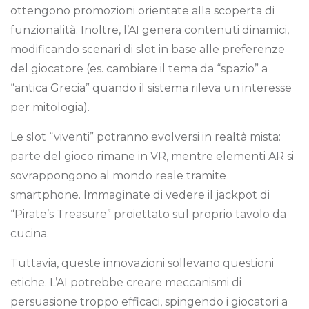
ottengono promozioni orientate alla scoperta di
funzionalità. Inoltre, l’AI genera contenuti dinamici,
modificando scenari di slot in base alle preferenze
del giocatore (es. cambiare il tema da “spazio” a
“antica Grecia” quando il sistema rileva un interesse
per mitologia).
Le slot “viventi” potranno evolversi in realtà mista:
parte del gioco rimane in VR, mentre elementi AR si
sovrappongono al mondo reale tramite
smartphone. Immaginate di vedere il jackpot di
“Pirate’s Treasure” proiettato sul proprio tavolo da
cucina.
Tuttavia, queste innovazioni sollevano questioni
etiche. L’AI potrebbe creare meccanismi di
persuasione troppo efficaci, spingendo i giocatori a