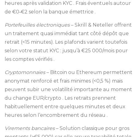
heures après validation KYC . Frais éventuels autour
de €0‑€2 selon la banque émettrice .
Portefeuilles électroniques
– Skrill & Neteller offrent
un traitement quasi immédiat tant côté dépôt que
retrait (<15 minutes). Les plafonds varient toutefois
selon votre statut KYC : jusqu’à €25 000/mois pour
les comptes vérifiés .
Cryptomonnaies
– Bitcoin ou Ethereum permettent
anonymat renforcé et frais minimes (<0,5 %) mais
peuvent subir une volatilité importante au moment
du change EUR/crypto . Les retraits prennent
habituellement entre quelques minutes et deux
heures selon l’encombrement du réseau .
Virements bancaires
– Solution classique pour gros
montants (>€5 000) car elle assure traçabilité totale