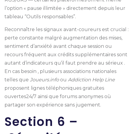
l’option « pause illimitée » directement depuis leur
tableau “Outils responsables”.
Reconnaître les signaux avant-coureurs est crucial :
perte constante malgré augmentation des mises,
sentiment d’anxiété avant chaque session ou
recours fréquent aux crédits supplémentaires sont
autant d’indicateurs qu’il faut prendre au sérieux .
En cas besoin , plusieurs associations nationales
telles que
Joueurs.info
ou
Addiction Help Line
proposent lignes téléphoniques gratuites
ouvertes24/7 ainsi que forums anonymes où
partager son expérience sans jugement.
Section 6 –