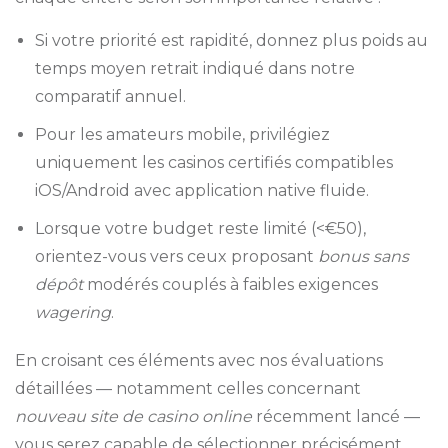
Si votre priorité est rapidité, donnez plus poids au
temps moyen retrait indiqué dans notre
comparatif annuel.
Pour les amateurs mobile, privilégiez
uniquement les casinos certifiés compatibles
iOS/Android avec application native fluide.
Lorsque votre budget reste limité (<€50),
orientez-vous vers ceux proposant
bonus sans
dépôt
modérés couplés à faibles exigences
wagering
.
En croisant ces éléments avec nos évaluations
détaillées — notamment celles concernant
nouveau site de casino online
récemment lancé —
vous serez capable de sélectionner précisément