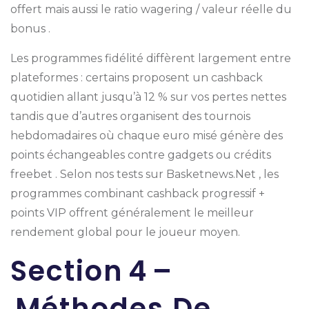
offert mais aussi le ratio wagering / valeur réelle du
bonus .
Les programmes fidélité diffèrent largement entre
plateformes : certains proposent un cashback
quotidien allant jusqu’à 12 % sur vos pertes nettes
tandis que d’autres organisent des tournois
hebdomadaires où chaque euro misé génère des
points échangeables contre gadgets ou crédits
freebet . Selon nos tests sur Basketnews.Net , les
programmes combinant cashback progressif +
points VIP offrent généralement le meilleur
rendement global pour le joueur moyen.
Section 4 –
Méthodes De