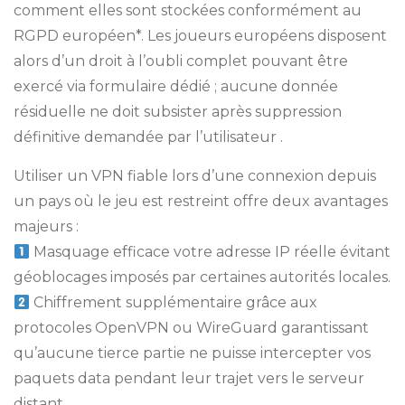
comment elles sont stockées conformément au
RGPD européen*. Les joueurs européens disposent
alors d’un droit à l’oubli complet pouvant être
exercé via formulaire dédié ; aucune donnée
résiduelle ne doit subsister après suppression
définitive demandée par l’utilisateur .
Utiliser un VPN fiable lors d’une connexion depuis
un pays où le jeu est restreint offre deux avantages
majeurs :
Masquage efficace votre adresse IP réelle évitant
géoblocages imposés par certaines autorités locales.
Chiffrement supplémentaire grâce aux
protocoles OpenVPN ou WireGuard garantissant
qu’aucune tierce partie ne puisse intercepter vos
paquets data pendant leur trajet vers le serveur
distant.