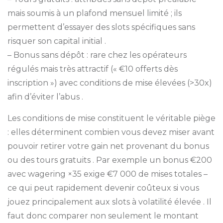
mais soumis à un plafond mensuel limité ; ils
permettent d’essayer des slots spécifiques sans
risquer son capital initial .
– Bonus sans dépôt : rare chez les opérateurs
régulés mais très attractif (« €10 offerts dès
inscription ») avec conditions de mise élevées (>30x)
afin d’éviter l’abus .
Les conditions de mise constituent le véritable piège
: elles déterminent combien vous devez miser avant
pouvoir retirer votre gain net provenant du bonus
ou des tours gratuits . Par exemple un bonus €200
avec wagering ×35 exige €7 000 de mises totales –
ce qui peut rapidement devenir coûteux si vous
jouez principalement aux slots à volatilité élevée . Il
faut donc comparer non seulement le montant