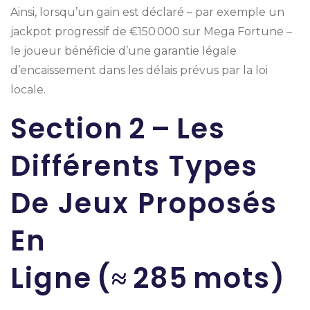
Ainsi, lorsqu’un gain est déclaré – par exemple un
jackpot progressif de €150 000 sur Mega Fortune –
le joueur bénéficie d’une garantie légale
d’encaissement dans les délais prévus par la loi
locale.
Section 2 – Les
Différents Types
De Jeux Proposés
En
Ligne (≈ 285 Mots)