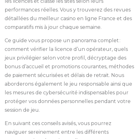
les licences et classe les sites selon leurs
performances réelles. Vous y trouverez des revues
détaillées du meilleur casino en ligne France et des
comparatifs mis à jour chaque semaine.
Ce guide vous propose un panorama complet :
comment vérifier la licence d’un opérateur, quels
jeux privilégier selon votre profil, décryptage des
bonus d’accueil et promotions courantes, méthodes
de paiement sécurisées et délais de retrait. Nous
aborderons également le jeu responsable ainsi que
les mesures de cybersécurité indispensables pour
protéger vos données personnelles pendant votre
session de jeu.
En suivant ces conseils avisés, vous pourrez
naviguer sereinement entre les différents