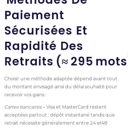
Paiement
Sécurisées Et
Rapidité Des
Retraits (≈ 295 Mots
Choisir une méthode adaptée dépend avant tout
du montant envisagé ainsi du délai souhaité pour
recevoir vos gains :
Cartes bancaires
– Visa et MasterCard restent
acceptées partout ; dépôt instantané tandis que
retrait nécessite généralement entre 24 et48