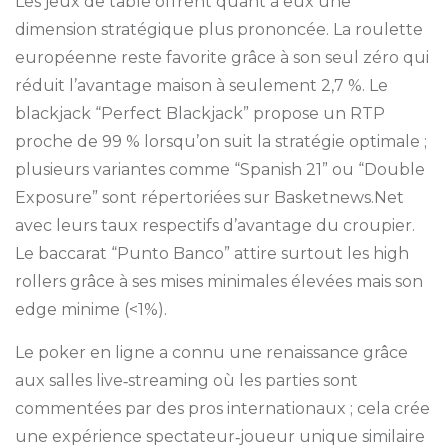
Les jeux de table offrent quant à eux une
dimension stratégique plus prononcée. La roulette
européenne reste favorite grâce à son seul zéro qui
réduit l’avantage maison à seulement 2,7 %. Le
blackjack “Perfect Blackjack” propose un RTP
proche de 99 % lorsqu’on suit la stratégie optimale ;
plusieurs variantes comme “Spanish 21” ou “Double
Exposure” sont répertoriées sur Basketnews.Net
avec leurs taux respectifs d’avantage du croupier.
Le baccarat “Punto Banco” attire surtout les high
rollers grâce à ses mises minimales élevées mais son
edge minime (<1%).
Le poker en ligne a connu une renaissance grâce
aux salles live‑streaming où les parties sont
commentées par des pros internationaux ; cela crée
une expérience spectateur‑joueur unique similaire