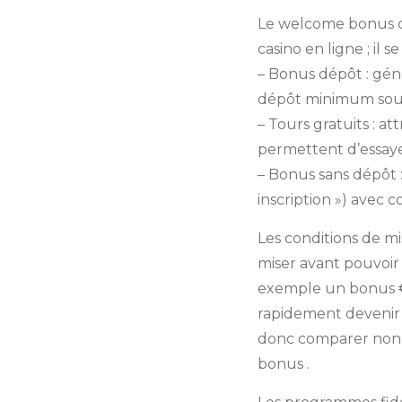
Le welcome bonus c
casino en ligne ; il 
– Bonus dépôt : gén
dépôt minimum souv
– Tours gratuits : a
permettent d’essayer 
– Bonus sans dépôt :
inscription ») avec c
Les conditions de m
miser avant pouvoir 
exemple un bonus €
rapidement devenir c
donc comparer non s
bonus .