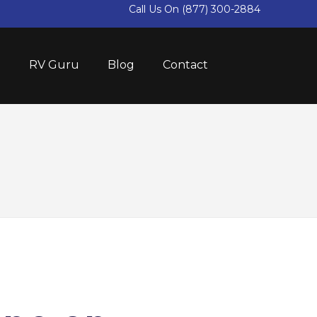
Call Us On
(877) 300-2884
e
RV Guru
Blog
Contact