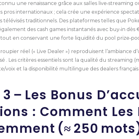
connu une renaissance grâce aux salles live‑streaming où
pros internationaux ; cela crée une expérience spect
is télévisés traditionnels. Des plateformes telles que Pok
également des cash games instantanés avec buy‑in dès 
out en conservant une forte liquidité du pool prize‑poo
croupier réel (« Live Dealer ») reproduisent l’ambiance d’u
sé . Les critères essentiels sont la qualité du streaming 
e/voix et la disponibilité multilingue des dealers françai
 3 – Les Bonus D’accu
ions : Comment Les 
gemment (≈ 250 Mots