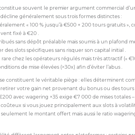
onstitue souvent le premier argument commercial d’un
se décline généralement sous trois formes distinctes :
éralement « 100 % jusqu’à €500 + 200 tours gratuits », 
ent fixé à €20 .
ttribués sans dépôt préalable mais soumis à un plafond men
des slots spécifiques sans risquer son capital initial .
 rare chez les opérateurs régulés mais très attractif (« €1
onditions de mise élevées (>30x) afin d’éviter l’abus .
ise constituent le véritable piège : elles déterminent c
retirer votre gain net provenant du bonus ou des tours g
200 avec wagering ×35 exige €7 000 de mises totales –
oûteux si vous jouez principalement aux slots à volatilité
eulement le montant offert mais aussi le ratio wagering