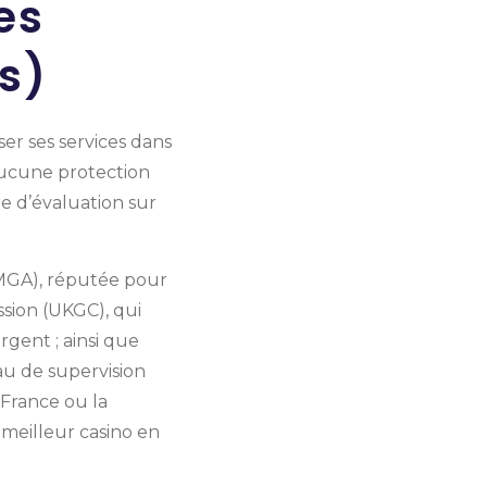
es
s)
er ses services dans
aucune protection
re d’évaluation sur
(MGA), réputée pour
ssion (UKGC), qui
gent ; ainsi que
au de supervision
 France ou la
meilleur casino en