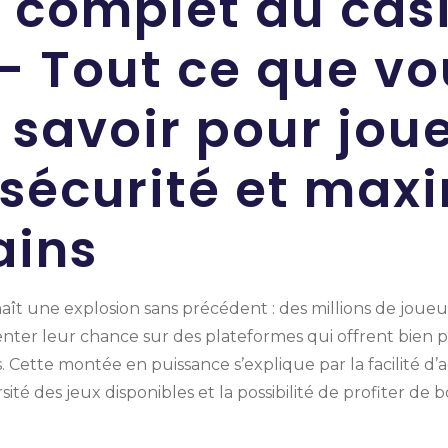
 complet du cas
 – Tout ce que vo
 savoir pour jou
 sécurité et max
ains
naît une explosion sans précédent : des millions de joue
nter leur chance sur des plateformes qui offrent bien pl
s. Cette montée en puissance s’explique par la facilité d
sité des jeux disponibles et la possibilité de profiter d