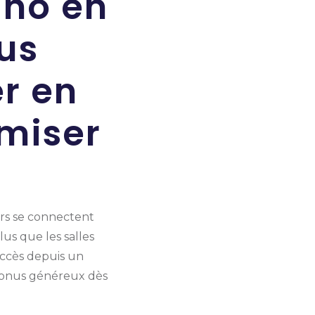
ino en
us
er en
imiser
urs se connectent
us que les salles
’accès depuis un
e bonus généreux dès