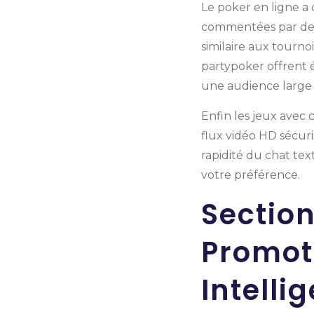
Le poker en ligne a 
commentées par des 
similaire aux tourno
partypoker offrent 
une audience large t
Enfin les jeux avec 
flux vidéo HD sécuri
rapidité du chat text
votre préférence.
Section
Promot
Intelli