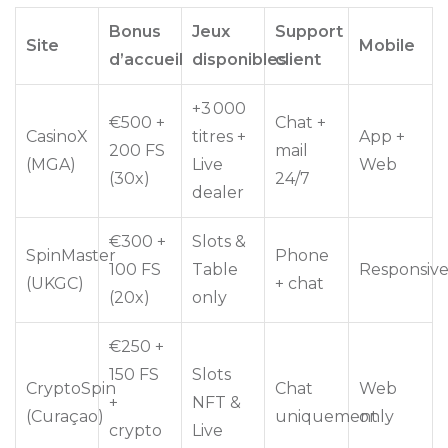
Bonus
Jeux
Support
Site
Mobile
d’accueil
disponibles
client
+3 000
€500 +
Chat +
CasinoX
titres +
App +
200 FS
mail
(MGA)
Live
Web
(30x)
24/7
dealer
€300 +
Slots &
SpinMaster
Phone
100 FS
Table
Responsiv
(UKGC)
+ chat
(20x)
only
€250 +
150 FS
Slots
CryptoSpin
Chat
Web
+
NFT &
(Curaçao)
uniquement
only
crypto
Live