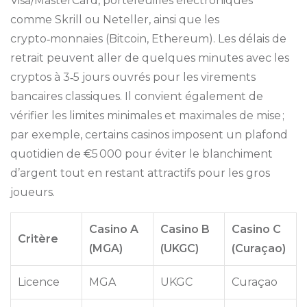
Visa/MasterCard, portefeuilles électroniques
comme Skrill ou Neteller, ainsi que les
crypto‑monnaies (Bitcoin, Ethereum). Les délais de
retrait peuvent aller de quelques minutes avec les
cryptos à 3‑5 jours ouvrés pour les virements
bancaires classiques. Il convient également de
vérifier les limites minimales et maximales de mise ;
par exemple, certains casinos imposent un plafond
quotidien de €5 000 pour éviter le blanchiment
d’argent tout en restant attractifs pour les gros
joueurs.
Casino A
Casino B
Casino C
Critère
(MGA)
(UKGC)
(Curaçao)
Licence
MGA
UKGC
Curaçao