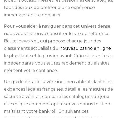
joueurs occasionnels et les passionnés de stratégies,
tous désireux de profiter d’une expérience
immersive sans se déplacer.
Pour vous aider à naviguer dans cet univers dense,
nous vous invitons à consulter le site de référence
Basketnews.Net, qui propose chaque jour des
classements actualisés du
nouveau casino en ligne
le plus fiable et le plus innovant. Grâce à leurs tests
indépendants, vous saurez rapidement quels sites
méritent votre confiance.
Un guide détaillé s’avère indispensable : il clarifie les
exigences légales françaises, détaille les mesures de
sécurité à vérifier, compare les catalogues de jeux
et explique comment optimiser vos bonus tout en
maîtrisant votre bankroll. En suivant ces