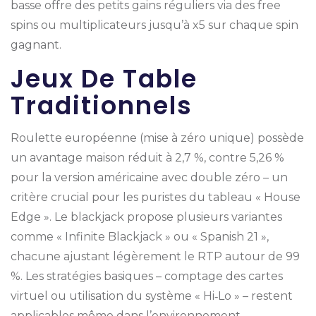
basse offre des petits gains réguliers via des free
spins ou multiplicateurs jusqu’à x5 sur chaque spin
gagnant.
Jeux De Table
Traditionnels
Roulette européenne (mise à zéro unique) possède
un avantage maison réduit à 2,7 %, contre 5,26 %
pour la version américaine avec double zéro – un
critère crucial pour les puristes du tableau « House
Edge ». Le blackjack propose plusieurs variantes
comme « Infinite Blackjack » ou « Spanish 21 »,
chacune ajustant légèrement le RTP autour de 99
%. Les stratégies basiques – comptage des cartes
virtuel ou utilisation du système « Hi‑Lo » – restent
applicables même dans l’environnement