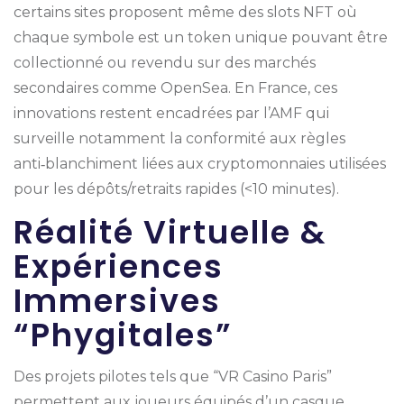
certains sites proposent même des slots NFT où
chaque symbole est un token unique pouvant être
collectionné ou revendu sur des marchés
secondaires comme OpenSea. En France, ces
innovations restent encadrées par l’AMF qui
surveille notamment la conformité aux règles
anti‑blanchiment liées aux cryptomonnaies utilisées
pour les dépôts/retraits rapides (<10 minutes).
Réalité Virtuelle &
Expériences
Immersives
“phygitales”
Des projets pilotes tels que “VR Casino Paris”
permettent aux joueurs équipés d’un casque