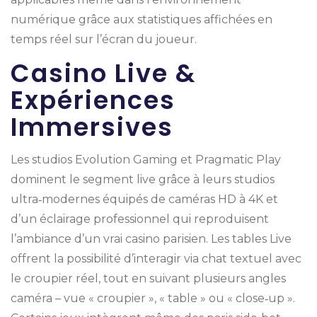
numérique grâce aux statistiques affichées en
temps réel sur l’écran du joueur.
Casino Live &
Expériences
Immersives
Les studios Evolution Gaming et Pragmatic Play
dominent le segment live grâce à leurs studios
ultra‑modernes équipés de caméras HD à 4K et
d’un éclairage professionnel qui reproduisent
l’ambiance d’un vrai casino parisien. Les tables Live
offrent la possibilité d’interagir via chat textuel avec
le croupier réel, tout en suivant plusieurs angles
caméra – vue « croupier », « table » ou « close‑up ».