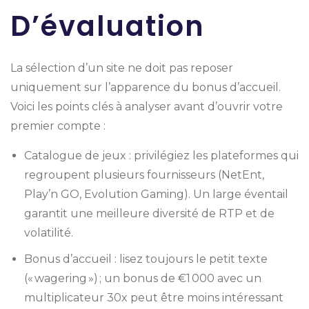
D’évaluation
La sélection d’un site ne doit pas reposer
uniquement sur l’apparence du bonus d’accueil.
Voici les points clés à analyser avant d’ouvrir votre
premier compte :
Catalogue de jeux : privilégiez les plateformes qui
regroupent plusieurs fournisseurs (NetEnt,
Play’n GO, Evolution Gaming). Un large éventail
garantit une meilleure diversité de RTP et de
volatilité.
Bonus d’accueil : lisez toujours le petit texte
(« wagering ») ; un bonus de €1 000 avec un
multiplicateur 30x peut être moins intéressant