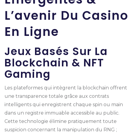
L’avenir Du Casino
En Ligne
Jeux Basés Sur La
Blockchain & NFT
Gaming
Les plateformes qui intègrent la blockchain offrent
une transparence totale grâce aux contrats
intelligents qui enregistrent chaque spin ou main
dans un registre immuable accessible au public.
Cette technologie élimine pratiquement toute
suspicion concernant la manipulation du RNG ;