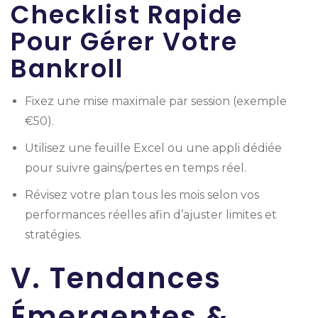
Checklist Rapide
Pour Gérer Votre
Bankroll
Fixez une mise maximale par session (exemple
€50).
Utilisez une feuille Excel ou une appli dédiée
pour suivre gains/pertes en temps réel.
Révisez votre plan tous les mois selon vos
performances réelles afin d’ajuster limites et
stratégies.
V. Tendances
Émergentes &