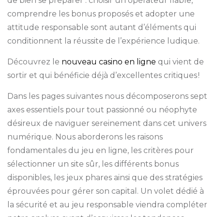
de bien se préparer : choisir un opérateur fiable,
comprendre les bonus proposés et adopter une
attitude responsable sont autant d’éléments qui
conditionnent la réussite de l’expérience ludique.
Découvrez le
nouveau casino en ligne
qui vient de
sortir et qui bénéficie déjà d’excellentes critiques !
Dans les pages suivantes nous décomposerons sept
axes essentiels pour tout passionné ou néophyte
désireux de naviguer sereinement dans cet univers
numérique. Nous aborderons les raisons
fondamentales du jeu en ligne, les critères pour
sélectionner un site sûr, les différents bonus
disponibles, les jeux phares ainsi que des stratégies
éprouvées pour gérer son capital. Un volet dédié à
la sécurité et au jeu responsable viendra compléter