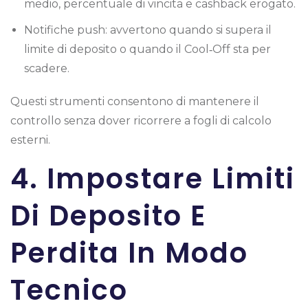
medio, percentuale di vincita e cashback erogato.
Notifiche push: avvertono quando si supera il
limite di deposito o quando il Cool‑Off sta per
scadere.
Questi strumenti consentono di mantenere il
controllo senza dover ricorrere a fogli di calcolo
esterni.
4. Impostare Limiti
Di Deposito E
Perdita In Modo
Tecnico