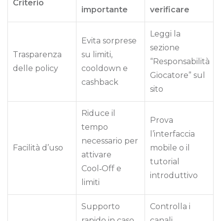
Criterio
importante
verificare
Leggi la
Evita sorprese
sezione
Trasparenza
su limiti,
“Responsabilità
delle policy
cooldown e
Giocatore” sul
cashback
sito
Riduce il
Prova
tempo
l’interfaccia
necessario per
Facilità d’uso
mobile o il
attivare
tutorial
Cool‑Off e
introduttivo
limiti
Supporto
Controlla i
rapido in caso
canali