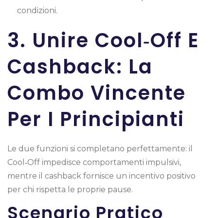
condizioni.
3. Unire Cool‑Off E
Cashback: La
Combo Vincente
Per I Principianti
Le due funzioni si completano perfettamente: il
Cool‑Off impedisce comportamenti impulsivi,
mentre il cashback fornisce un incentivo positivo
per chi rispetta le proprie pause.
Scenario Pratico