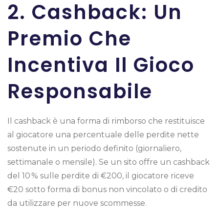
2. Cashback: Un
Premio Che
Incentiva Il Gioco
Responsabile
Il cashback è una forma di rimborso che restituisce
al giocatore una percentuale delle perdite nette
sostenute in un periodo definito (giornaliero,
settimanale o mensile). Se un sito offre un cashback
del 10 % sulle perdite di €200, il giocatore riceve
€20 sotto forma di bonus non vincolato o di credito
da utilizzare per nuove scommesse.