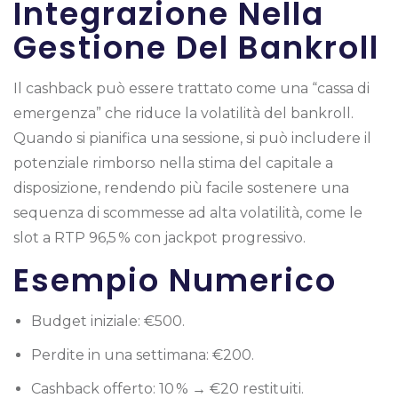
Integrazione Nella
Gestione Del Bankroll
Il cashback può essere trattato come una “cassa di
emergenza” che riduce la volatilità del bankroll.
Quando si pianifica una sessione, si può includere il
potenziale rimborso nella stima del capitale a
disposizione, rendendo più facile sostenere una
sequenza di scommesse ad alta volatilità, come le
slot a RTP 96,5 % con jackpot progressivo.
Esempio Numerico
Budget iniziale: €500.
Perdite in una settimana: €200.
Cashback offerto: 10 % → €20 restituiti.