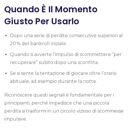
Quando È Il Momento
Giusto Per Usarlo
Dopo una serie di perdite consecutive superiori al
20 % del bankroll iniziale.
Quando si avverte l’impulso di scommettere “per
recuperare” subito dopo una sconfitta.
Se si sente la tentazione di giocare oltre l’orario
abituale, ad esempio durante la notte.
Riconoscere questi segnali è fondamentale per i
principianti, perché impedisce che una piccola
perdita si trasformi in un circolo vizioso di scommesse
impulsive.