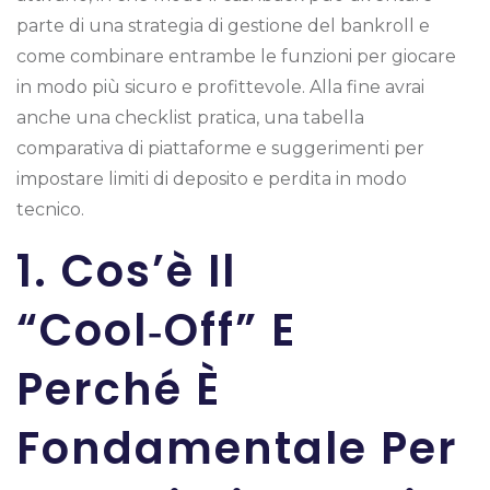
parte di una strategia di gestione del bankroll e
come combinare entrambe le funzioni per giocare
in modo più sicuro e profittevole. Alla fine avrai
anche una checklist pratica, una tabella
comparativa di piattaforme e suggerimenti per
impostare limiti di deposito e perdita in modo
tecnico.
1. Cos’è Il
“Cool‑Off” E
Perché È
Fondamentale Per