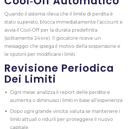
Cool‑Off Automatico
Quando il sistema rileva che il limite di perdita è
stato superato, blocca immediatamente l’account e
avvia il Cool‑Off per la durata predefinita
(solitamente 24 ore). Il giocatore riceve un
messaggio che spiega il motivo della sospensione e
le opzioni per modificare i limiti.
Revisione Periodica
Dei Limiti
Ogni mese: analizza il report delle perdite e
aumenta o diminuisci i limiti in base all’esperienza.
Dopo ogni grande vincita: valuta se mantenere i
limiti attuali o ridurli per proteggere il nuovo
capitale.