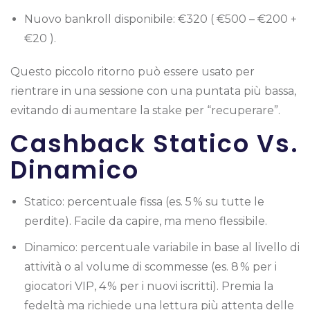
Nuovo bankroll disponibile: €320 ( €500 – €200 +
€20 ).
Questo piccolo ritorno può essere usato per
rientrare in una sessione con una puntata più bassa,
evitando di aumentare la stake per “recuperare”.
Cashback Statico Vs.
Dinamico
Statico: percentuale fissa (es. 5 % su tutte le
perdite). Facile da capire, ma meno flessibile.
Dinamico: percentuale variabile in base al livello di
attività o al volume di scommesse (es. 8 % per i
giocatori VIP, 4 % per i nuovi iscritti). Premia la
fedeltà ma richiede una lettura più attenta delle