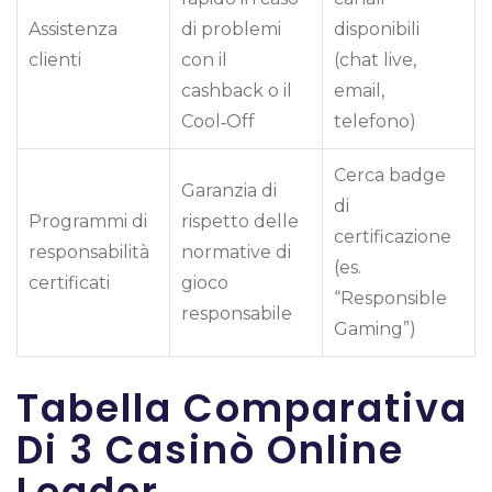
Assistenza
di problemi
disponibili
clienti
con il
(chat live,
cashback o il
email,
Cool‑Off
telefono)
Cerca badge
Garanzia di
di
Programmi di
rispetto delle
certificazione
responsabilità
normative di
(es.
certificati
gioco
“Responsible
responsabile
Gaming”)
Tabella Comparativa
Di 3 Casinò Online
Leader