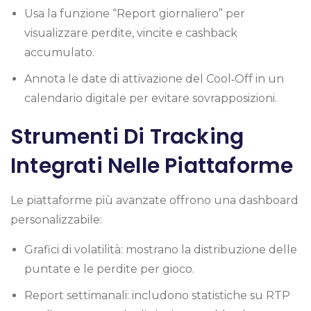
Usa la funzione “Report giornaliero” per
visualizzare perdite, vincite e cashback
accumulato.
Annota le date di attivazione del Cool‑Off in un
calendario digitale per evitare sovrapposizioni.
Strumenti Di Tracking
Integrati Nelle Piattaforme
Le piattaforme più avanzate offrono una dashboard
personalizzabile:
Grafici di volatilità: mostrano la distribuzione delle
puntate e le perdite per gioco.
Report settimanali: includono statistiche su RTP