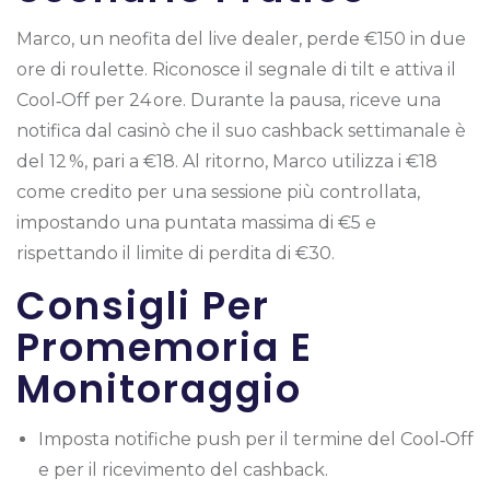
Marco, un neofita del live dealer, perde €150 in due
ore di roulette. Riconosce il segnale di tilt e attiva il
Cool‑Off per 24 ore. Durante la pausa, riceve una
notifica dal casinò che il suo cashback settimanale è
del 12 %, pari a €18. Al ritorno, Marco utilizza i €18
come credito per una sessione più controllata,
impostando una puntata massima di €5 e
rispettando il limite di perdita di €30.
Consigli Per
Promemoria E
Monitoraggio
Imposta notifiche push per il termine del Cool‑Off
e per il ricevimento del cashback.