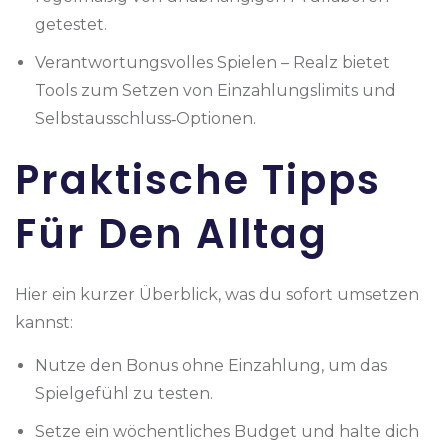
getestet.
Verantwortungsvolles Spielen – Realz bietet
Tools zum Setzen von Einzahlungslimits und
Selbstausschluss‑Optionen.
Praktische Tipps
Für Den Alltag
Hier ein kurzer Überblick, was du sofort umsetzen
kannst:
Nutze den Bonus ohne Einzahlung, um das
Spielgefühl zu testen.
Setze ein wöchentliches Budget und halte dich