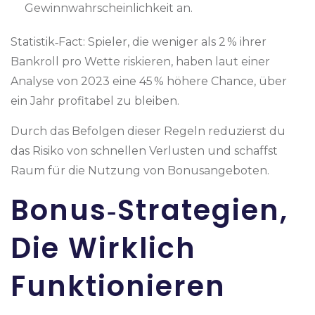
Gewinnwahrscheinlichkeit an.
Statistik‑Fact: Spieler, die weniger als 2 % ihrer
Bankroll pro Wette riskieren, haben laut einer
Analyse von 2023 eine 45 % höhere Chance, über
ein Jahr profitabel zu bleiben.
Durch das Befolgen dieser Regeln reduzierst du
das Risiko von schnellen Verlusten und schaffst
Raum für die Nutzung von Bonusangeboten.
Bonus‑Strategien,
Die Wirklich
Funktionieren