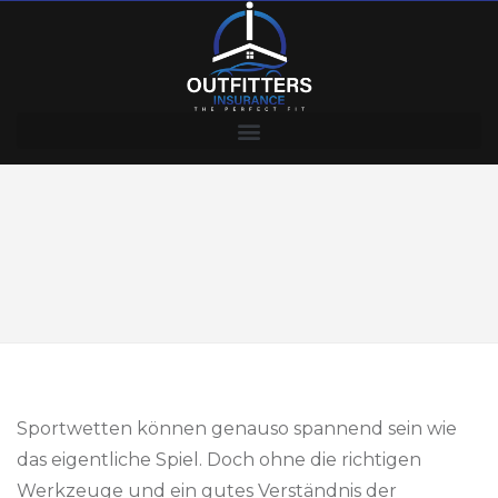
Sportwetten können genauso spannend sein wie
das eigentliche Spiel. Doch ohne die richtigen
Werkzeuge und ein gutes Verständnis der