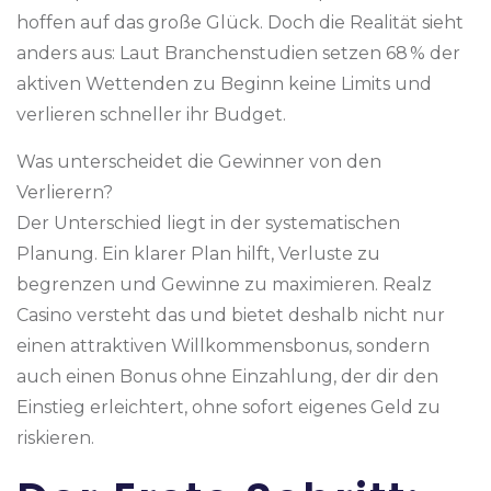
hoffen auf das große Glück. Doch die Realität sieht
anders aus: Laut Branchenstudien setzen 68 % der
aktiven Wettenden zu Beginn keine Limits und
verlieren schneller ihr Budget.
Was unterscheidet die Gewinner von den
Verlierern?
Der Unterschied liegt in der systematischen
Planung. Ein klarer Plan hilft, Verluste zu
begrenzen und Gewinne zu maximieren. Realz
Casino versteht das und bietet deshalb nicht nur
einen attraktiven Willkommensbonus, sondern
auch einen Bonus ohne Einzahlung, der dir den
Einstieg erleichtert, ohne sofort eigenes Geld zu
riskieren.