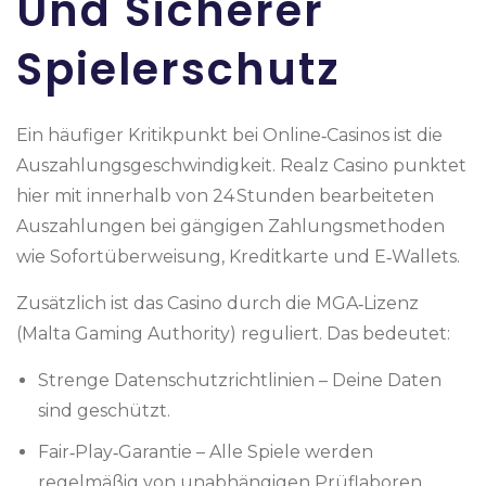
Und Sicherer
Spielerschutz
Ein häufiger Kritikpunkt bei Online‑Casinos ist die
Auszahlungsgeschwindigkeit. Realz Casino punktet
hier mit innerhalb von 24 Stunden bearbeiteten
Auszahlungen bei gängigen Zahlungsmethoden
wie Sofortüberweisung, Kreditkarte und E‑Wallets.
Zusätzlich ist das Casino durch die MGA‑Lizenz
(Malta Gaming Authority) reguliert. Das bedeutet:
Strenge Datenschutzrichtlinien – Deine Daten
sind geschützt.
Fair‑Play‑Garantie – Alle Spiele werden
regelmäßig von unabhängigen Prüflaboren