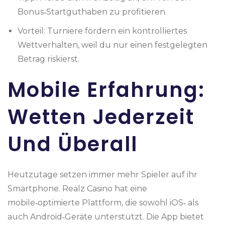
Bonus‑Startguthaben zu profitieren.
Vorteil: Turniere fördern ein kontrolliertes
Wettverhalten, weil du nur einen festgelegten
Betrag riskierst.
Mobile Erfahrung:
Wetten Jederzeit
Und Überall
Heutzutage setzen immer mehr Spieler auf ihr
Smartphone. Realz Casino hat eine
mobile‑optimierte Plattform, die sowohl iOS‑ als
auch Android‑Geräte unterstützt. Die App bietet