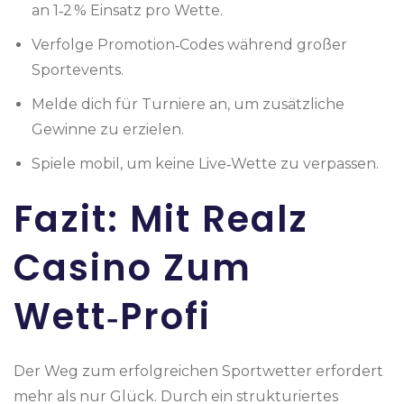
an 1‑2 % Einsatz pro Wette.
Verfolge Promotion‑Codes während großer
Sportevents.
Melde dich für Turniere an, um zusätzliche
Gewinne zu erzielen.
Spiele mobil, um keine Live‑Wette zu verpassen.
Fazit: Mit Realz
Casino Zum
Wett‑Profi
Der Weg zum erfolgreichen Sportwetter erfordert
mehr als nur Glück. Durch ein strukturiertes