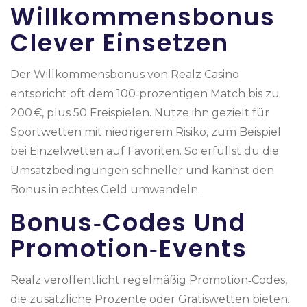
Willkommensbonus
Clever Einsetzen
Der Willkommensbonus von Realz Casino
entspricht oft dem 100‑prozentigen Match bis zu
200 €, plus 50 Freispielen. Nutze ihn gezielt für
Sportwetten mit niedrigerem Risiko, zum Beispiel
bei Einzelwetten auf Favoriten. So erfüllst du die
Umsatzbedingungen schneller und kannst den
Bonus in echtes Geld umwandeln.
Bonus‑Codes Und
Promotion‑Events
Realz veröffentlicht regelmäßig Promotion‑Codes,
die zusätzliche Prozente oder Gratiswetten bieten.