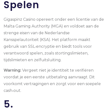
Spelen
Gigaspinz Casino opereert onder een licentie van de
Malta Gaming Authority (MGA) en voldoet aan de
strenge eisen van de Nederlandse
Kansspelautoriteit (KSA). Het platform maakt
gebruik van SSL‑encryptie en biedt tools voor
verantwoord spelen, zoals stortingslimieten,
tijdslimieten en zelfuitsluiting.
Warning:
Vergeet niet je identiteit te verifiëren
voordat je een eerste uitbetaling aanvraagt. Dit
voorkomt vertragingen en zorgt voor een soepele
cash‑out.
5.