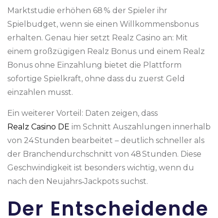
Marktstudie erhöhen 68 % der Spieler ihr
Spielbudget, wenn sie einen Willkommensbonus
erhalten. Genau hier setzt Realz Casino an: Mit
einem großzügigen Realz Bonus und einem Realz
Bonus ohne Einzahlung bietet die Plattform
sofortige Spielkraft, ohne dass du zuerst Geld
einzahlen musst.
Ein weiterer Vorteil: Daten zeigen, dass
Realz Casino DE
im Schnitt Auszahlungen innerhalb
von 24 Stunden bearbeitet – deutlich schneller als
der Branchendurchschnitt von 48 Stunden. Diese
Geschwindigkeit ist besonders wichtig, wenn du
nach den Neujahrs‑Jackpots suchst.
Der Entscheidende