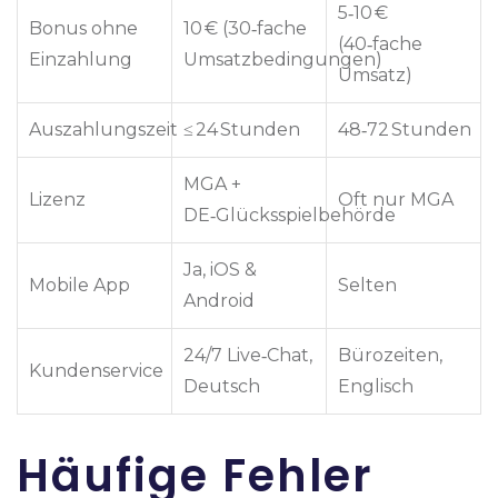
5‑10 €
Bonus ohne
10 € (30‑fache
(40‑fache
Einzahlung
Umsatzbedingungen)
Umsatz)
Auszahlungszeit
≤ 24 Stunden
48‑72 Stunden
MGA +
Lizenz
Oft nur MGA
DE‑Glücksspielbehörde
Ja, iOS &
Mobile App
Selten
Android
24/7 Live‑Chat,
Bürozeiten,
Kundenservice
Deutsch
Englisch
Häufige Fehler