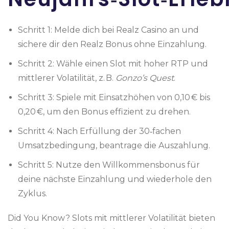
Schritt 1: Melde dich bei Realz Casino an und
sichere dir den Realz Bonus ohne Einzahlung.
Schritt 2: Wähle einen Slot mit hoher RTP und
mittlerer Volatilität, z. B.
Gonzo’s Quest
.
Schritt 3: Spiele mit Einsatzhöhen von 0,10 € bis
0,20 €, um den Bonus effizient zu drehen.
Schritt 4: Nach Erfüllung der 30‑fachen
Umsatzbedingung, beantrage die Auszahlung.
Schritt 5: Nutze den Willkommensbonus für
deine nächste Einzahlung und wiederhole den
Zyklus.
Did You Know? Slots mit mittlerer Volatilität bieten