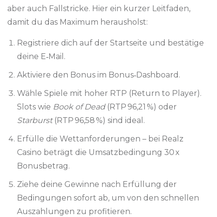
aber auch Fallstricke. Hier ein kurzer Leitfaden,
damit du das Maximum herausholst:
Registriere dich auf der Startseite und bestätige
deine E‑Mail.
Aktiviere den Bonus im Bonus‑Dashboard.
Wähle Spiele mit hoher RTP (Return to Player).
Slots wie
Book of Dead
(RTP 96,21 %) oder
Starburst
(RTP 96,58 %) sind ideal.
Erfülle die Wettanforderungen – bei Realz
Casino beträgt die Umsatzbedingung 30 x
Bonusbetrag.
Ziehe deine Gewinne nach Erfüllung der
Bedingungen sofort ab, um von den schnellen
Auszahlungen zu profitieren.