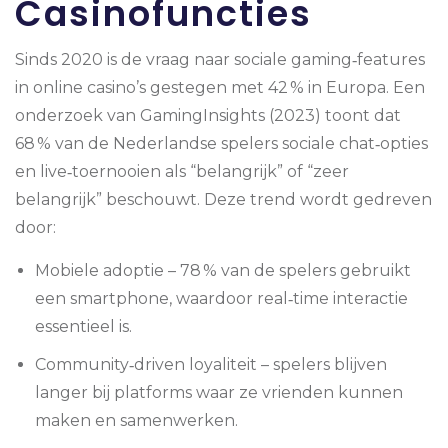
Casinofuncties
Sinds 2020 is de vraag naar sociale gaming‑features
in online casino’s gestegen met 42 % in Europa. Een
onderzoek van GamingInsights (2023) toont dat
68 % van de Nederlandse spelers sociale chat‑opties
en live‑toernooien als “belangrijk” of “zeer
belangrijk” beschouwt. Deze trend wordt gedreven
door:
Mobiele adoptie – 78 % van de spelers gebruikt
een smartphone, waardoor real‑time interactie
essentieel is.
Community‑driven loyaliteit – spelers blijven
langer bij platforms waar ze vrienden kunnen
maken en samenwerken.