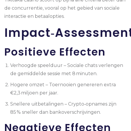
de concurrentie, vooral op het gebied van sociale
interactie en betaalopties.
Impact‑assessmen
Positieve Effecten
Verhoogde speelduur – Sociale chats verlengen
de gemiddelde sessie met 8 minuten.
Hogere omzet – Toernooien genereren extra
€2,3 miljoen per jaar.
Snellere uitbetalingen – Crypto‑opnames zijn
85 % sneller dan bankoverschrijvingen.
Negatieve Effecten