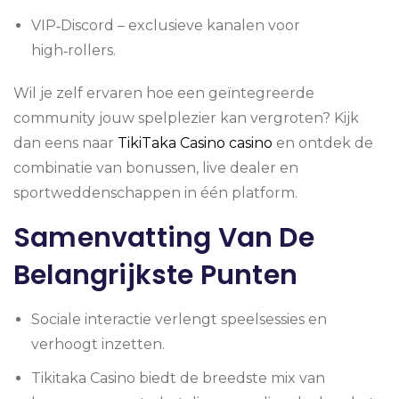
VIP‑Discord – exclusieve kanalen voor
high‑rollers.
Wil je zelf ervaren hoe een geïntegreerde
community jouw spelplezier kan vergroten? Kijk
dan eens naar
TikiTaka Casino casino
en ontdek de
combinatie van bonussen, live dealer en
sportweddenschappen in één platform.
Samenvatting Van De
Belangrijkste Punten
Sociale interactie verlengt speelsessies en
verhoogt inzetten.
Tikitaka Casino biedt de breedste mix van