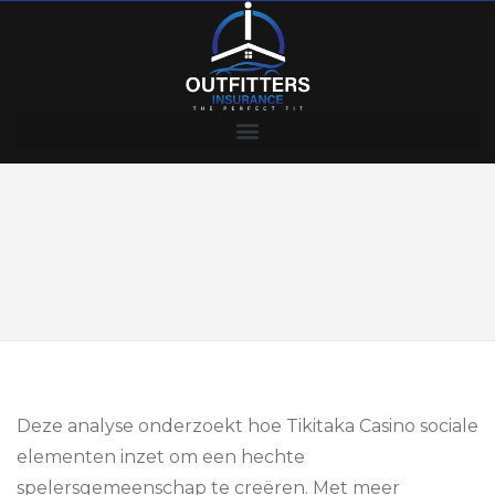
Deze analyse onderzoekt hoe Tikitaka Casino sociale
elementen inzet om een hechte
spelersgemeenschap te creëren. Met meer