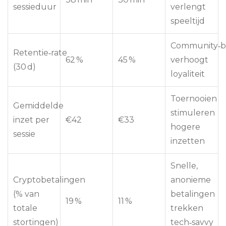
sessieduur
verlengt
speeltijd
Community‑b
Retentie‑rate
62 %
45 %
verhoogt
(30 d)
loyaliteit
Toernooien
Gemiddelde
stimuleren
inzet per
€42
€33
hogere
sessie
inzetten
Snelle,
Cryptobetalingen
anonieme
(% van
betalingen
19 %
11 %
totale
trekken
stortingen)
tech‑savvy