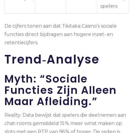
spelers
De cijfers tonen aan dat Tikitaka Casino’s sociale
functies direct bijdragen aan hogere inzet‑ en
retentiecijfers.
Trend‑analyse
Myth: “Sociale
Functies Zijn Alleen
Maar Afleiding.”
Reality: Data bewijst dat spelers die deelnemen aan
chat‑rooms gemiddeld 15 % meer winst maken op
slots met een RTP van 96 % of hoger. De reden is