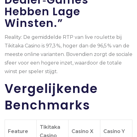
Hebben Lage
Winsten.”
Reality: De gemiddelde RTP van live roulette bij
Tikitaka Casino is 97,3 %, hoger dan de 96,5 % van de
meeste online varianten. Bovendien zorgt de sociale
sfeer voor een hogere inzet, waardoor de totale
winst per speler stijgt.
Vergelijkende
Benchmarks
Tikitaka
Feature
Casino X
Casino Y
Casino