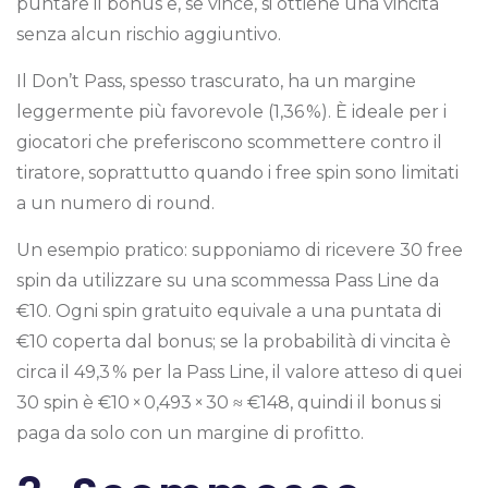
puntare il bonus e, se vince, si ottiene una vincita
senza alcun rischio aggiuntivo.
Il Don’t Pass, spesso trascurato, ha un margine
leggermente più favorevole (1,36 %). È ideale per i
giocatori che preferiscono scommettere contro il
tiratore, soprattutto quando i free spin sono limitati
a un numero di round.
Un esempio pratico: supponiamo di ricevere 30 free
spin da utilizzare su una scommessa Pass Line da
€10. Ogni spin gratuito equivale a una puntata di
€10 coperta dal bonus; se la probabilità di vincita è
circa il 49,3 % per la Pass Line, il valore atteso di quei
30 spin è €10 × 0,493 × 30 ≈ €148, quindi il bonus si
paga da solo con un margine di profitto.