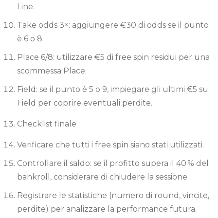
Line.
Take odds 3×: aggiungere €30 di odds se il punto
è 6 o 8.
Place 6/8: utilizzare €5 di free spin residui per una
scommessa Place.
Field: se il punto è 5 o 9, impiegare gli ultimi €5 su
Field per coprire eventuali perdite.
Checklist finale
Verificare che tutti i free spin siano stati utilizzati.
Controllare il saldo: se il profitto supera il 40 % del
bankroll, considerare di chiudere la sessione.
Registrare le statistiche (numero di round, vincite,
perdite) per analizzare la performance futura.