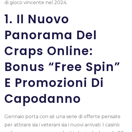
di gioco vincente nel 2024.
1. Il Nuovo
Panorama Del
Craps Online:
Bonus “free Spin”
E Promozioni Di
Capodanno
Gennaio porta con sé una serie di offerte pensate
per attirare sia i veterani sia i nuovi arrivati. I casinò