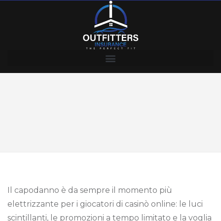
Il capodanno è da sempre il momento più
elettrizzante per i giocatori di casinò online: le luci
scintillanti, le promozioni a tempo limitato e la voglia