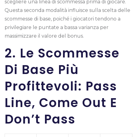
scegliere una linea di scommessa prima di giocare.
Questa seconda modalità influisce sulla scelta delle
scommesse di base, poiché i giocatori tendono a
privilegiare le puntate a bassa varianza per
massimizzare il valore del bonus.
2. Le Scommesse
Di Base Più
Profittevoli: Pass
Line, Come Out E
Don’t Pass