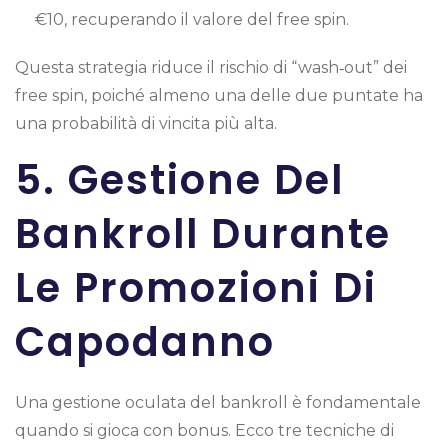
€10, recuperando il valore del free spin.
Questa strategia riduce il rischio di “wash‑out” dei
free spin, poiché almeno una delle due puntate ha
una probabilità di vincita più alta.
5. Gestione Del
Bankroll Durante
Le Promozioni Di
Capodanno
Una gestione oculata del bankroll è fondamentale
quando si gioca con bonus. Ecco tre tecniche di