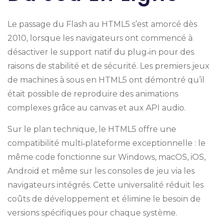
Le passage du Flash au HTML5 s’est amorcé dès
2010, lorsque les navigateurs ont commencé à
désactiver le support natif du plug‑in pour des
raisons de stabilité et de sécurité. Les premiers jeux
de machines à sous en HTML5 ont démontré qu’il
était possible de reproduire des animations
complexes grâce au canvas et aux API audio.
Sur le plan technique, le HTML5 offre une
compatibilité multi‑plateforme exceptionnelle : le
même code fonctionne sur Windows, macOS, iOS,
Android et même sur les consoles de jeu via les
navigateurs intégrés. Cette universalité réduit les
coûts de développement et élimine le besoin de
versions spécifiques pour chaque système.