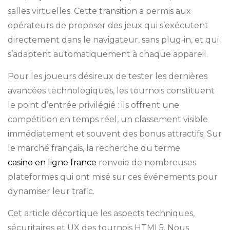
salles virtuelles. Cette transition a permis aux
opérateurs de proposer des jeux qui s’exécutent
directement dans le navigateur, sans plug‑in, et qui
s’adaptent automatiquement à chaque appareil.
Pour les joueurs désireux de tester les dernières
avancées technologiques, les tournois constituent
le point d’entrée privilégié : ils offrent une
compétition en temps réel, un classement visible
immédiatement et souvent des bonus attractifs. Sur
le marché français, la recherche du terme
casino en ligne france
renvoie de nombreuses
plateformes qui ont misé sur ces événements pour
dynamiser leur trafic.
Cet article décortique les aspects techniques,
sécuritaires et UX des tournois HTML5. Nous