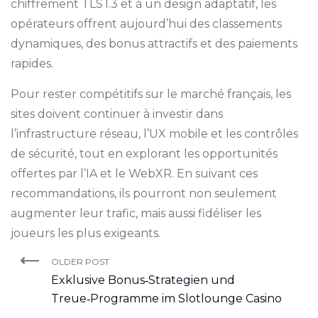
chiffrement TLS 1.3 et à un design adaptatif, les
opérateurs offrent aujourd’hui des classements
dynamiques, des bonus attractifs et des paiements
rapides.
Pour rester compétitifs sur le marché français, les
sites doivent continuer à investir dans
l’infrastructure réseau, l’UX mobile et les contrôles
de sécurité, tout en explorant les opportunités
offertes par l’IA et le WebXR. En suivant ces
recommandations, ils pourront non seulement
augmenter leur trafic, mais aussi fidéliser les
joueurs les plus exigeants.
OLDER POST
Exklusive Bonus‑Strategien und
Treue‑Programme im Slotlounge Casino