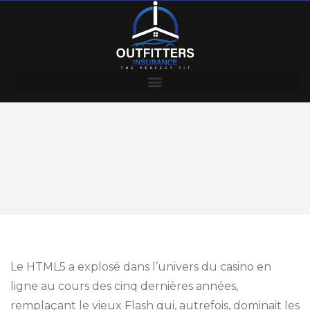
Le HTML5 a explosé dans l’univers du casino en
ligne au cours des cinq dernières années,
remplaçant le vieux Flash qui, autrefois, dominait les