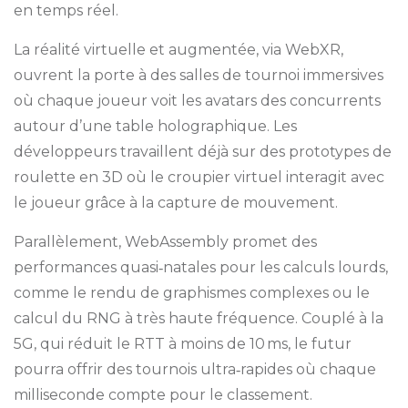
en temps réel.
La réalité virtuelle et augmentée, via WebXR,
ouvrent la porte à des salles de tournoi immersives
où chaque joueur voit les avatars des concurrents
autour d’une table holographique. Les
développeurs travaillent déjà sur des prototypes de
roulette en 3D où le croupier virtuel interagit avec
le joueur grâce à la capture de mouvement.
Parallèlement, WebAssembly promet des
performances quasi‑natales pour les calculs lourds,
comme le rendu de graphismes complexes ou le
calcul du RNG à très haute fréquence. Couplé à la
5G, qui réduit le RTT à moins de 10 ms, le futur
pourra offrir des tournois ultra‑rapides où chaque
milliseconde compte pour le classement.