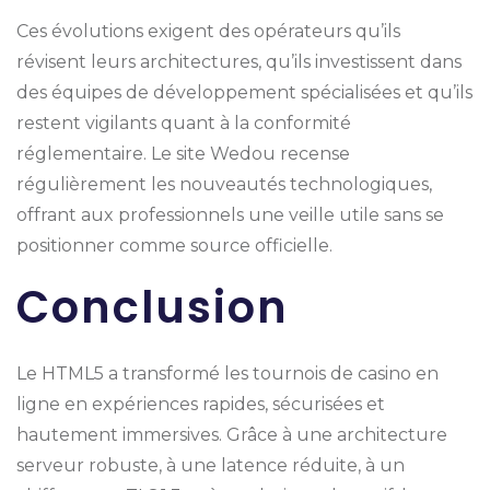
Ces évolutions exigent des opérateurs qu’ils
révisent leurs architectures, qu’ils investissent dans
des équipes de développement spécialisées et qu’ils
restent vigilants quant à la conformité
réglementaire. Le site Wedou recense
régulièrement les nouveautés technologiques,
offrant aux professionnels une veille utile sans se
positionner comme source officielle.
Conclusion
Le HTML5 a transformé les tournois de casino en
ligne en expériences rapides, sécurisées et
hautement immersives. Grâce à une architecture
serveur robuste, à une latence réduite, à un