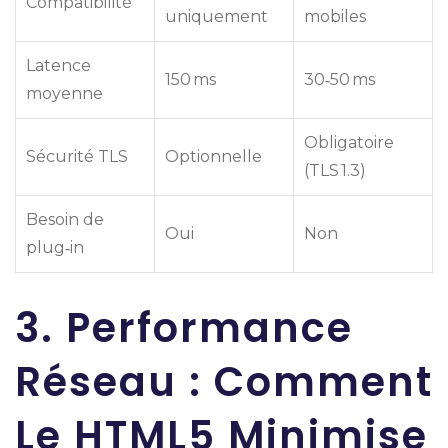
Compatibilité
uniquement
mobiles
Latence
150 ms
30‑50 ms
moyenne
Obligatoire
Sécurité TLS
Optionnelle
(TLS 1.3)
Besoin de
Oui
Non
plug‑in
3. Performance
Réseau : Comment
Le HTML5 Minimise