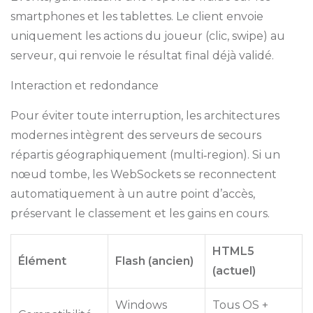
smartphones et les tablettes. Le client envoie
uniquement les actions du joueur (clic, swipe) au
serveur, qui renvoie le résultat final déjà validé.
Interaction et redondance
Pour éviter toute interruption, les architectures
modernes intègrent des serveurs de secours
répartis géographiquement (multi‑region). Si un
nœud tombe, les WebSockets se reconnectent
automatiquement à un autre point d’accès,
préservant le classement et les gains en cours.
HTML5
Élément
Flash (ancien)
(actuel)
Windows
Tous OS +