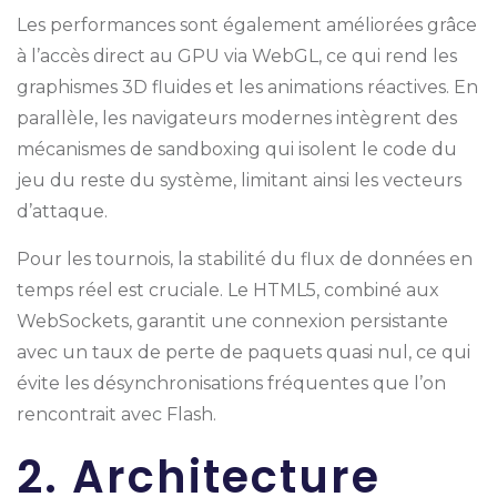
Les performances sont également améliorées grâce
à l’accès direct au GPU via WebGL, ce qui rend les
graphismes 3D fluides et les animations réactives. En
parallèle, les navigateurs modernes intègrent des
mécanismes de sandboxing qui isolent le code du
jeu du reste du système, limitant ainsi les vecteurs
d’attaque.
Pour les tournois, la stabilité du flux de données en
temps réel est cruciale. Le HTML5, combiné aux
WebSockets, garantit une connexion persistante
avec un taux de perte de paquets quasi nul, ce qui
évite les désynchronisations fréquentes que l’on
rencontrait avec Flash.
2. Architecture