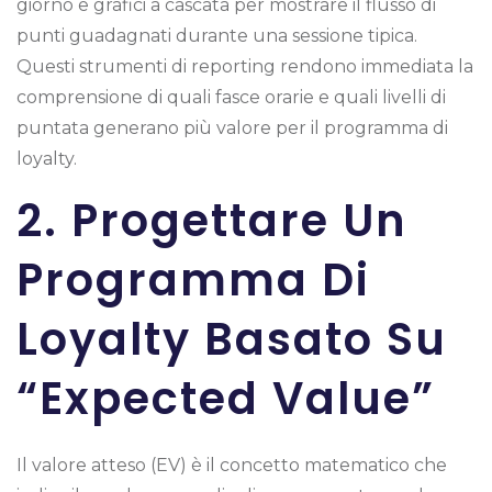
giorno e grafici a cascata per mostrare il flusso di
punti guadagnati durante una sessione tipica.
Questi strumenti di reporting rendono immediata la
comprensione di quali fasce orarie e quali livelli di
puntata generano più valore per il programma di
loyalty.
2. Progettare Un
Programma Di
Loyalty Basato Su
“expected Value”
Il valore atteso (EV) è il concetto matematico che