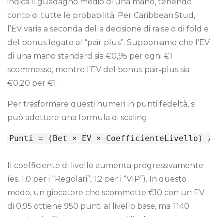
indica il guadagno medio di una mano, tenendo
conto di tutte le probabilità. Per Caribbean Stud,
l’EV varia a seconda della decisione di raise o di fold e
del bonus legato al “pair plus”. Supponiamo che l’EV
di una mano standard sia €0,95 per ogni €1
scommesso, mentre l’EV del bonus pair‑plus sia
€0,20 per €1.
Per trasformare questi numeri in punti fedeltà, si
può adottare una formula di scaling:
Il coefficiente di livello aumenta progressivamente
(es. 1,0 per i “Regolari”, 1,2 per i “VIP”). In questo
modo, un giocatore che scommette €10 con un EV
di 0,95 ottiene 950 punti al livello base, ma 1 140