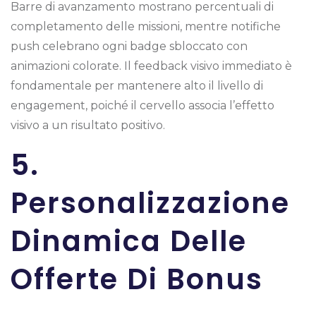
Barre di avanzamento mostrano percentuali di
completamento delle missioni, mentre notifiche
push celebrano ogni badge sbloccato con
animazioni colorate. Il feedback visivo immediato è
fondamentale per mantenere alto il livello di
engagement, poiché il cervello associa l’effetto
visivo a un risultato positivo.
5.
Personalizzazione
Dinamica Delle
Offerte Di Bonus