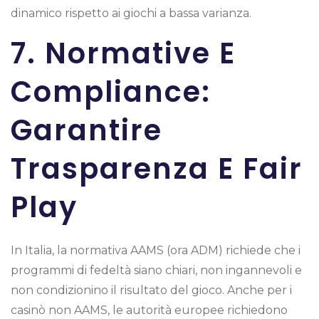
dinamico rispetto ai giochi a bassa varianza.
7. Normative E
Compliance:
Garantire
Trasparenza E Fair
Play
In Italia, la normativa AAMS (ora ADM) richiede che i
programmi di fedeltà siano chiari, non ingannevoli e
non condizionino il risultato del gioco. Anche per i
casinò non AAMS, le autorità europee richiedono