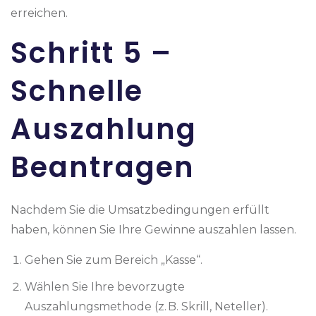
erreichen.
Schritt 5 –
Schnelle
Auszahlung
Beantragen
Nachdem Sie die Umsatzbedingungen erfüllt
haben, können Sie Ihre Gewinne auszahlen lassen.
Gehen Sie zum Bereich „Kasse“.
Wählen Sie Ihre bevorzugte
Auszahlungsmethode (z. B. Skrill, Neteller).