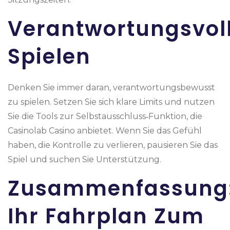
Verantwortungsvol
Spielen
Denken Sie immer daran, verantwortungsbewusst
zu spielen. Setzen Sie sich klare Limits und nutzen
Sie die Tools zur Selbstausschluss‑Funktion, die
Casinolab Casino anbietet. Wenn Sie das Gefühl
haben, die Kontrolle zu verlieren, pausieren Sie das
Spiel und suchen Sie Unterstützung.
Zusammenfassung
Ihr Fahrplan Zum