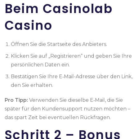
Beim Casinolab
Casino
Öffnen Sie die Startseite des Anbieters.
Klicken Sie auf „Registrieren“ und geben Sie Ihre
persönlichen Daten ein.
Bestätigen Sie Ihre E‑Mail-Adresse über den Link,
den Sie erhalten.
Pro Tipp:
Verwenden Sie dieselbe E‑Mail, die Sie
später für den Kundensupport nutzen möchten –
das spart Zeit bei eventuellen Rückfragen.
Schritt 2 – Bonus