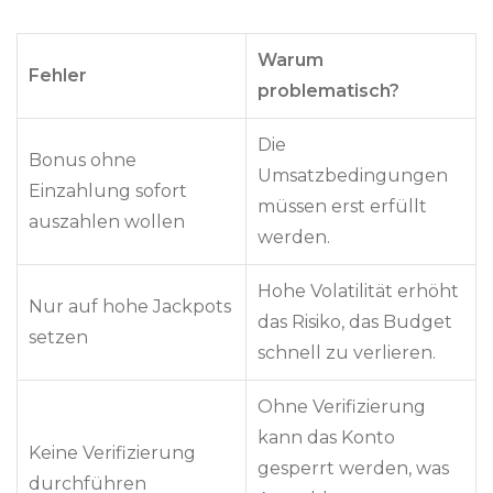
Warum
Fehler
problematisch?
Die
Bonus ohne
Umsatzbedingungen
Einzahlung sofort
müssen erst erfüllt
auszahlen wollen
werden.
Hohe Volatilität erhöht
Nur auf hohe Jackpots
das Risiko, das Budget
setzen
schnell zu verlieren.
Ohne Verifizierung
kann das Konto
Keine Verifizierung
gesperrt werden, was
durchführen