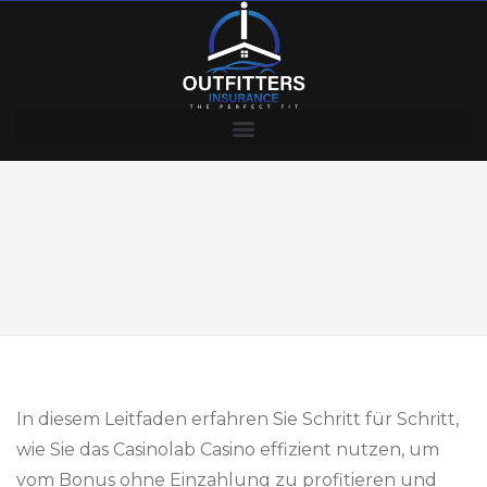
In diesem Leitfaden erfahren Sie Schritt für Schritt,
wie Sie das Casinolab Casino effizient nutzen, um
vom Bonus ohne Einzahlung zu profitieren und