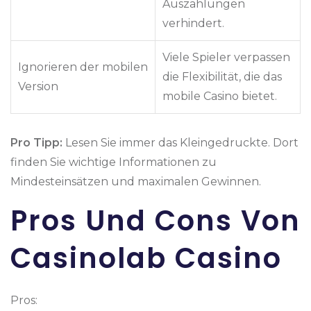
Auszahlungen
verhindert.
Viele Spieler verpassen
Ignorieren der mobilen
die Flexibilität, die das
Version
mobile Casino bietet.
Pro Tipp:
Lesen Sie immer das Kleingedruckte. Dort
finden Sie wichtige Informationen zu
Mindesteinsätzen und maximalen Gewinnen.
Pros Und Cons Von
Casinolab Casino
Pros: