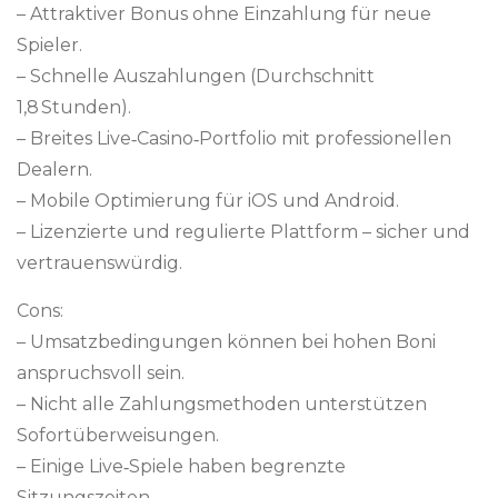
– Attraktiver Bonus ohne Einzahlung für neue
Spieler.
– Schnelle Auszahlungen (Durchschnitt
1,8 Stunden).
– Breites Live‑Casino‑Portfolio mit professionellen
Dealern.
– Mobile Optimierung für iOS und Android.
– Lizenzierte und regulierte Plattform – sicher und
vertrauenswürdig.
Cons:
– Umsatzbedingungen können bei hohen Boni
anspruchsvoll sein.
– Nicht alle Zahlungsmethoden unterstützen
Sofortüberweisungen.
– Einige Live‑Spiele haben begrenzte
Sitzungszeiten.