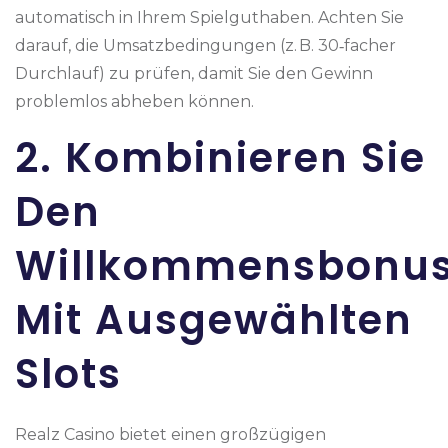
automatisch in Ihrem Spielguthaben. Achten Sie
darauf, die Umsatzbedingungen (z. B. 30‑facher
Durchlauf) zu prüfen, damit Sie den Gewinn
problemlos abheben können.
2. Kombinieren Sie
Den
Willkommensbonu
Mit Ausgewählten
Slots
Realz Casino bietet einen großzügigen