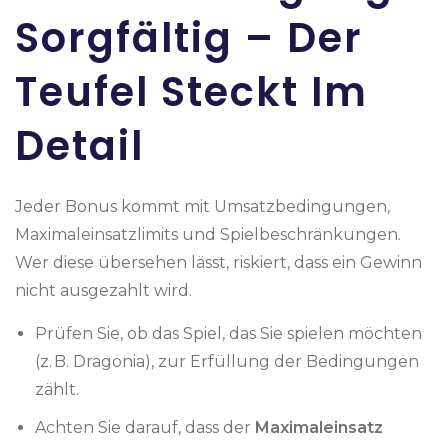
Sorgfältig – Der
Teufel Steckt Im
Detail
Jeder Bonus kommt mit Umsatzbedingungen,
Maximaleinsatzlimits und Spielbeschränkungen.
Wer diese übersehen lässt, riskiert, dass ein Gewinn
nicht ausgezahlt wird.
Prüfen Sie, ob das Spiel, das Sie spielen möchten
(z. B. Dragonia), zur Erfüllung der Bedingungen
zählt.
Achten Sie darauf, dass der
Maximaleinsatz