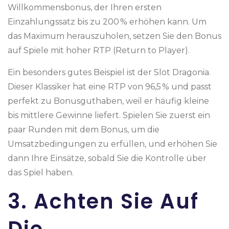
Willkommensbonus, der Ihren ersten
Einzahlungssatz bis zu 200 % erhöhen kann. Um
das Maximum herauszuholen, setzen Sie den Bonus
auf Spiele mit hoher RTP (Return to Player).
Ein besonders gutes Beispiel ist der Slot Dragonia.
Dieser Klassiker hat eine RTP von 96,5 % und passt
perfekt zu Bonusguthaben, weil er häufig kleine
bis mittlere Gewinne liefert. Spielen Sie zuerst ein
paar Runden mit dem Bonus, um die
Umsatzbedingungen zu erfüllen, und erhöhen Sie
dann Ihre Einsätze, sobald Sie die Kontrolle über
das Spiel haben.
3. Achten Sie Auf