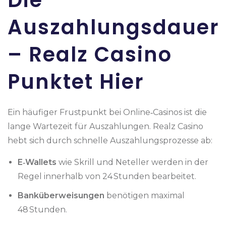
Die
Auszahlungsdauer
– Realz Casino
Punktet Hier
Ein häufiger Frustpunkt bei Online‑Casinos ist die
lange Wartezeit für Auszahlungen. Realz Casino
hebt sich durch schnelle Auszahlungsprozesse ab:
E‑Wallets
wie Skrill und Neteller werden in der
Regel innerhalb von 24 Stunden bearbeitet.
Banküberweisungen
benötigen maximal
48 Stunden.