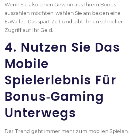
Wenn Sie also einen Gewinn aus Ihrem Bonus
auszahlen möchten, wählen Sie am besten eine
E‑Wallet. Das spart Zeit und gibt Ihnen schneller
Zugriff auf Ihr Geld.
4. Nutzen Sie Das
Mobile
Spielerlebnis Für
Bonus‑Gaming
Unterwegs
Der Trend geht immer mehr zum mobilen Spielen.