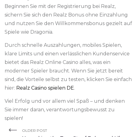
Beginnen Sie mit der Registrierung bei Realz,
sichern Sie sich den Realz Bonus ohne Einzahlung
und nutzen Sie den Willkommensbonus gezielt auf
Spiele wie Dragonia.
Durch schnelle Auszahlungen, mobiles Spielen,
klare Limits und einen verlässlichen Kundenservice
bietet das Realz Online Casino alles, was ein
moderner Spieler braucht. Wenn Sie jetzt bereit
sind, die Vorteile selbst zu testen, klicken Sie einfach
hier:
Realz Casino spielen DE
.
Viel Erfolg und vor allem viel Spaß – und denken
Sie immer daran, verantwortungsbewusst zu
spielen!
OLDER POST