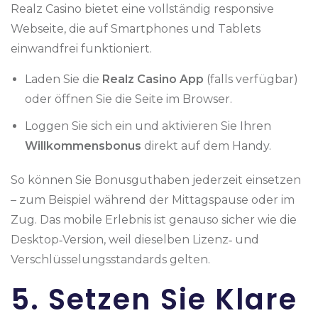
Realz Casino bietet eine vollständig responsive
Webseite, die auf Smartphones und Tablets
einwandfrei funktioniert.
Laden Sie die
Realz Casino App
(falls verfügbar)
oder öffnen Sie die Seite im Browser.
Loggen Sie sich ein und aktivieren Sie Ihren
Willkommensbonus
direkt auf dem Handy.
So können Sie Bonusguthaben jederzeit einsetzen
– zum Beispiel während der Mittagspause oder im
Zug. Das mobile Erlebnis ist genauso sicher wie die
Desktop‑Version, weil dieselben Lizenz‑ und
Verschlüsselungsstandards gelten.
5. Setzen Sie Klare