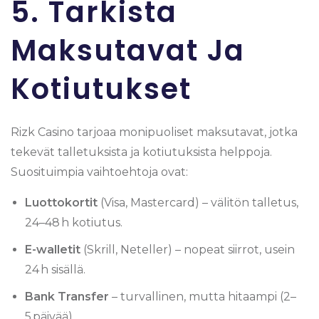
5. Tarkista
Maksutavat Ja
Kotiutukset
Rizk Casino tarjoaa monipuoliset maksutavat, jotka
tekevät talletuksista ja kotiutuksista helppoja.
Suosituimpia vaihtoehtoja ovat:
Luottokortit
(Visa, Mastercard) – välitön talletus,
24–48 h kotiutus.
E-walletit
(Skrill, Neteller) – nopeat siirrot, usein
24 h sisällä.
Bank Transfer
– turvallinen, mutta hitaampi (2–
5 päivää).