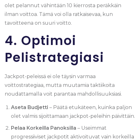
olet pelannut vähintään 10 kierrosta peräkkäin
ilman voittoa. Tämä voi olla ratkaisevaa, kun
tavoitteena on suuri voitto.
4. Optimoi
Pelistrategiasi
Jackpot-peleissä ei ole täysin varmaa
voittostrategiaa, mutta muutamia taktiikoita
noudattamalla voit parantaa mahdollisuuksiasi.
Aseta Budjetti
– Päätä etukäteen, kuinka paljon
olet valmis sijoittamaan jackpot-peleihin päivittäin.
Pelaa Korkeilla Panoksilla
– Useimmat
progressiiviset jackpotit aktivoituvat vain korkeilla