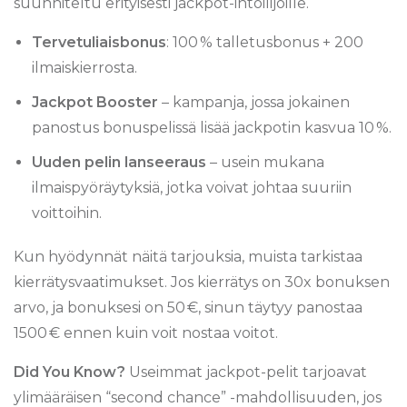
suunniteltu erityisesti jackpot-intoilijoille.
Tervetuliaisbonus
: 100 % talletusbonus + 200
ilmaiskierrosta.
Jackpot Booster
– kampanja, jossa jokainen
panostus bonuspelissä lisää jackpotin kasvua 10 %.
Uuden pelin lanseeraus
– usein mukana
ilmaispyöräytyksiä, jotka voivat johtaa suuriin
voittoihin.
Kun hyödynnät näitä tarjouksia, muista tarkistaa
kierrätysvaatimukset. Jos kierrätys on 30x bonuksen
arvo, ja bonuksesi on 50 €, sinun täytyy panostaa
1500 € ennen kuin voit nostaa voitot.
Did You Know?
Useimmat jackpot-pelit tarjoavat
ylimääräisen “second chance” -mahdollisuuden, jos