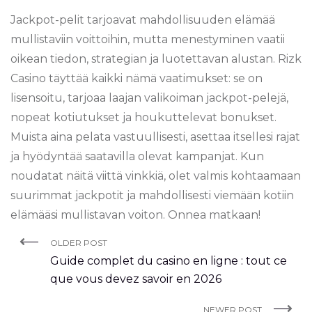
Jackpot-pelit tarjoavat mahdollisuuden elämää
mullistaviin voittoihin, mutta menestyminen vaatii
oikean tiedon, strategian ja luotettavan alustan. Rizk
Casino täyttää kaikki nämä vaatimukset: se on
lisensoitu, tarjoaa laajan valikoiman jackpot-pelejä,
nopeat kotiutukset ja houkuttelevat bonukset.
Muista aina pelata vastuullisesti, asettaa itsellesi rajat
ja hyödyntää saatavilla olevat kampanjat. Kun
noudatat näitä viittä vinkkiä, olet valmis kohtaamaan
suurimmat jackpotit ja mahdollisesti viemään kotiin
elämääsi mullistavan voiton. Onnea matkaan!
OLDER POST
Guide complet du casino en ligne : tout ce
que vous devez savoir en 2026
NEWER POST