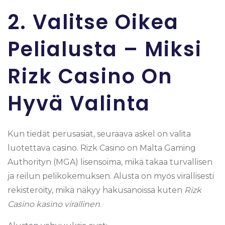
2. Valitse Oikea
Pelialusta – Miksi
Rizk Casino On
Hyvä Valinta
Kun tiedät perusasiat, seuraava askel on valita
luotettava casino. Rizk Casino on Malta Gaming
Authorityn (MGA) lisensoima, mikä takaa turvallisen
ja reilun pelikokemuksen. Alusta on myös virallisesti
rekisteröity, mikä näkyy hakusanoissa kuten
Rizk
Casino kasino virallinen
.