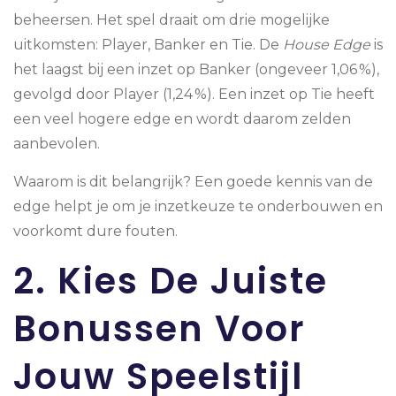
beheersen. Het spel draait om drie mogelijke
uitkomsten: Player, Banker en Tie. De
House Edge
is
het laagst bij een inzet op Banker (ongeveer 1,06 %),
gevolgd door Player (1,24 %). Een inzet op Tie heeft
een veel hogere edge en wordt daarom zelden
aanbevolen.
Waarom is dit belangrijk? Een goede kennis van de
edge helpt je om je inzetkeuze te onderbouwen en
voorkomt dure fouten.
2. Kies De Juiste
Bonussen Voor
Jouw Speelstijl