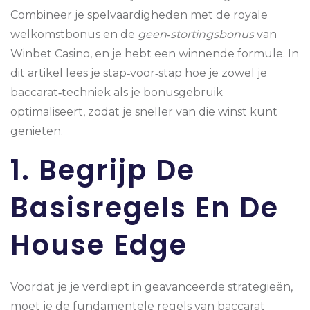
Combineer je spelvaardigheden met de royale
welkomstbonus en de
geen‑stortingsbonus
van
Winbet Casino, en je hebt een winnende formule. In
dit artikel lees je stap‑voor‑stap hoe je zowel je
baccarat‑techniek als je bonusgebruik
optimaliseert, zodat je sneller van die winst kunt
genieten.
1. Begrijp De
Basisregels En De
House Edge
Voordat je je verdiept in geavanceerde strategieën,
moet je de fundamentele regels van baccarat